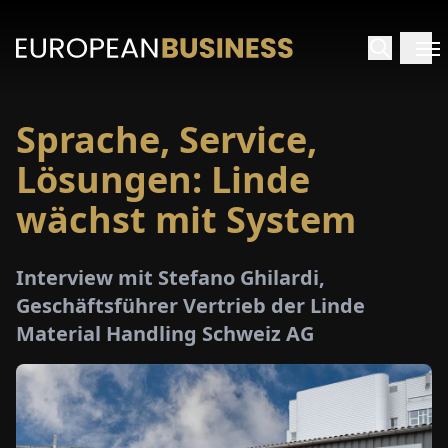
Sprache, Service,
ARTSEITE
Lösungen: Linde
TERVIEWS
wächst mit System
MENWELTEN
Interview mit Stefano Ghilardi,
Geschäftsführer Vertrieb der Linde
PECIALS
Material Handling Schweiz AG
E-
PAPER
MESSEN