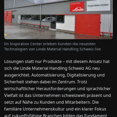
NEWS
ÜBER
UNS
Im Inspiration Center erleben Kunden die neuesten
Technologien von Linde Material Handling Schweiz live
EN
DE
FR
ES
IT
NL
PL
HU
Lösungen statt nur Produkte – mit diesem Ansatz hat
sich die Linde Material Handling Schweiz AG neu
KONTAKT
ZU
ausgerichtet. Automatisierung, Digitalisierung und
UNS
Sicherheit stehen dabei im Zentrum. Trotz
wirtschaftlicher Herausforderungen und sprachlicher
Vielfalt ist das Unternehmen schweizweit präsent und
setzt auf Nähe zu Kunden und Mitarbeitern. Die
familiäre Unternehmenskultur und ein klarer Fokus
auf zukunftsfähige Branchen bilden das Fundament