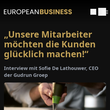
„Unsere Mitarbeiter
ARTSEITE
möchten die Kunden
TERVIEWS
glücklich machen!“
MENWELTEN
Interview mit Sofie De Lathouwer, CEO
der Gudrun Groep
PECIALS
E-
PAPER
MESSEN