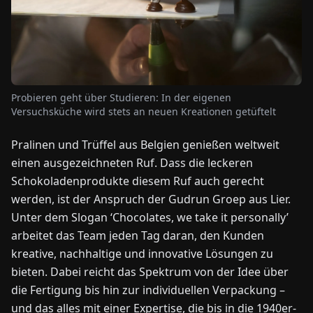
NEWS
ÜBER
UNS
Probieren geht über Studieren: In der eigenen
Versuchsküche wird stets an neuen Kreationen getüftelt
EN
DE
FR
ES
IT
NL
PL
HU
Pralinen und Trüffel aus Belgien genießen weltweit
einen ausgezeichneten Ruf. Dass die leckeren
Schokoladenprodukte diesem Ruf auch gerecht
KONTAKT
ZU
werden, ist der Anspruch der Gudrun Groep aus Lier.
UNS
Unter dem Slogan ‘Chocolates, we take it personally’
arbeitet das Team jeden Tag daran, den Kunden
kreative, nachhaltige und innovative Lösungen zu
bieten. Dabei reicht das Spektrum von der Idee über
die Fertigung bis hin zur individuellen Verpackung –
und das alles mit einer Expertise, die bis in die 1940er-