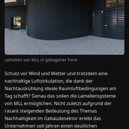
NEWS
ÜBER
UNS
EN
DE
FR
ES
IT
NL
PL
HU
Lamellen von MLL in gebogener Form
Schutz vor Wind und Wetter und trotzdem eine
KONTAKT
nachhaltige Luftzirkulation, die dank der
ZU
UNS
Nachtauskühlung ideale Raumluftbedingungen am
Tag schafft? Genau das sollen die Lamellensysteme
von MLL ermöglichen. Nicht zuletzt aufgrund der
rasant steigenden Bedeutung des Themas
Nachhaltigkeit im Gebäudesektor erlebt das
Unternehmen seit Jahren einen deutlichen