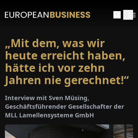
„Mit dem, was wir
ARTSEITE
heute erreicht haben,
TERVIEWS
hätte ich vor zehn
Jahren nie gerechnet!“
MENWELTEN
PECIALS
Interview mit Sven Müsing,
Geschäftsführender Gesellschafter der
E-
MLL Lamellensysteme GmbH
PAPER
MESSEN