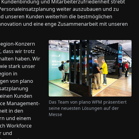
n, Kundenbindung und Mitarbeiterzufriedenheit strebt
r Personaleinsatzplanung weiter auszubauen und zu
und unseren Kunden weiterhin die bestmöglichen
 Innovation und eine enge Zusammenarbeit mit unseren
llegion-Konzern
 dass wir trotz
halten haben. Wir
 wie stark unser
egion in
ngen von plano
nsatzplanung
 seinen Kunden
Das Team von plano WFM präsentiert
orce Management-
seine neuesten Lösungen auf der
eit in den
Messe
ern und einem
ich Workforce
r und