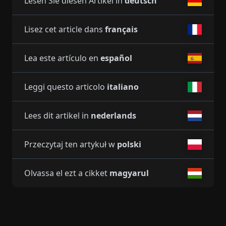
Lesen Sie diesen Artikel in
deutsch
Lisez cet article dans
français
Lea este artículo en
español
Leggi questo articolo
italiano
Lees dit artikel in
nederlands
Przeczytaj ten artykuł w
polski
Olvassa el ezt a cikket
magyarul