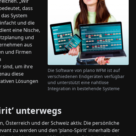
reichen. „Wir
 bedeutet, dass
n das System
infacht und die
ient eine Nische,
atzplanung und
ternehmen aus
fen und Firmen
n
 sind, um ihre
Die Software von plano WFM ist auf
enau diese
verschiedenen Endgeräten verfügbar
vativen Lösungen
und unterstützt eine nahtlose
Integration in bestehende Systeme
rit’ unterwegs
, Österreich und der Schweiz aktiv. Die persönliche
levant zu werden und den ‘plano-Spirit’ innerhalb der