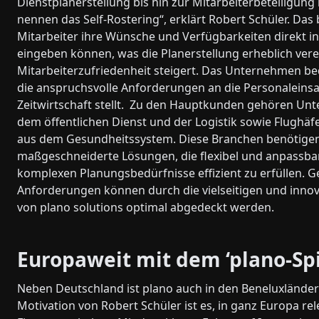
Dienstplanerstellung bis hin zur Mitarbeiterbeteiligung 
nennen das Self-Rostering“, erklärt Robert Schüler. Das
Mitarbeiter ihre Wünsche und Verfügbarkeiten direkt i
eingeben können, was die Planerstellung erheblich vere
Mitarbeiterzufriedenheit steigert. Das Unternehmen bed
die anspruchsvolle Anforderungen an die Personaleins
Zeitwirtschaft stellt. Zu den Hauptkunden gehören Un
dem öffentlichen Dienst und der Logistik sowie Flughä
aus dem Gesundheitssystem. Diese Branchen benötige
maßgeschneiderte Lösungen, die flexibel und anpassbar
komplexen Planungsbedürfnisse effizient zu erfüllen. G
Anforderungen können durch die vielseitigen und inno
von plano solutions optimal abgedeckt werden.
Europaweit mit dem ‘plano-Spi
Neben Deutschland ist plano auch in den Beneluxländern
Motivation von Robert Schüler ist es, in ganz Europa re