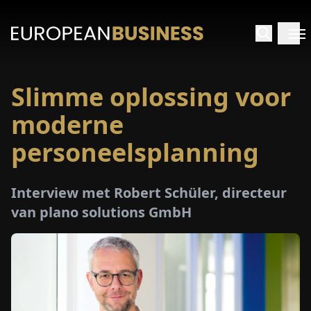
Slimme oplossing voor
RTPAGINA
moderne
TERVIEWS
personeelsplanning
ZICHTEN
Interview met Robert Schüler, directeur
van plano solutions GmbH
PECIALS
E-
PAPIER
EURZEN