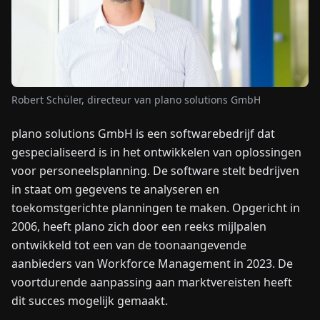
NIEUWS
OVER
ONS
Robert Schüler, directeur van plano solutions GmbH
plano solutions GmbH is een softwarebedrijf dat
EN
DE
FR
ES
IT
NL
PL
HU
gespecialiseerd is in het ontwikkelen van oplossingen
voor personeelsplanning. De software stelt bedrijven
NEEM
in staat om gegevens te analyseren en
CONTACT
toekomstgerichte planningen te maken. Opgericht in
OP
2006, heeft plano zich door een reeks mijlpalen
ontwikkeld tot een van de toonaangevende
aanbieders van Workforce Management in 2023. De
voortdurende aanpassing aan marktvereisten heeft
dit succes mogelijk gemaakt.