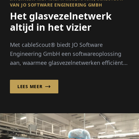
VAN JO SOFTWARE ENGINEERING GMBH
Het glasvezelnetwerk
altijd in het vizier
Met cableScout® biedt JO Software
Engineering GmbH een softwareoplossing
aan, waarmee glasvezelnetwerken efficiënt
beheerd en beschermd kunnen worden, 24
uur per dag...
LEES MEER