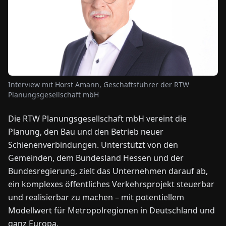
NEWS
ÜBER
UNS
Interview mit Horst Amann, Geschäftsführer der RTW
Planungsgesellschaft mbH
EN
DE
FR
ES
IT
NL
PL
HU
Die RTW Planungsgesellschaft mbH vereint die
Planung, den Bau und den Betrieb neuer
KONTAKT
ZU
Schienenverbindungen. Unterstützt von den
UNS
Gemeinden, dem Bundesland Hessen und der
Bundesregierung, zielt das Unternehmen darauf ab,
ein komplexes öffentliches Verkehrsprojekt steuerbar
und realisierbar zu machen – mit potentiellem
Modellwert für Metropolregionen in Deutschland und
ganz Europa.