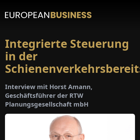
Integrierte Steuerung
ARTSEITE
in der
TERVIEWS
Schienenverkehrsbereit
MENWELTEN
Interview mit Horst Amann,
Geschäftsführer der RTW
PECIALS
Planungsgesellschaft mbH
E-
PAPER
MESSEN