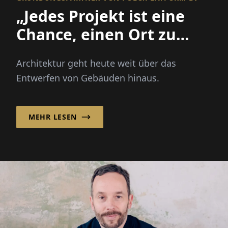
„Jedes Projekt ist eine
Chance, einen Ort zu
verbessern und eine
Architektur geht heute weit über das
Gemeinschaft zu
Entwerfen von Gebäuden hinaus.
stärken!“
MEHR LESEN