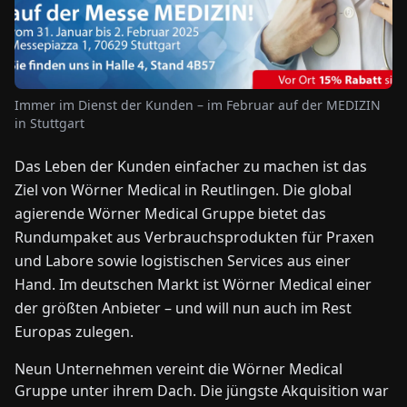
NEWS
ÜBER
Immer im Dienst der Kunden – im Februar auf der MEDIZIN
UNS
in Stuttgart
Das Leben der Kunden einfacher zu machen ist das
EN
DE
FR
ES
IT
NL
PL
HU
Ziel von Wörner Medical in Reutlingen. Die global
agierende Wörner Medical Gruppe bietet das
Rundumpaket aus Verbrauchsprodukten für Praxen
KONTAKT
ZU
und Labore sowie logistischen Services aus einer
UNS
Hand. Im deutschen Markt ist Wörner Medical einer
der größten Anbieter – und will nun auch im Rest
Europas zulegen.
Neun Unternehmen vereint die Wörner Medical
Gruppe unter ihrem Dach. Die jüngste Akquisition war