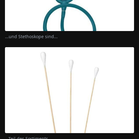
...und Stethoskope sind...
...Teil des Sortiments.