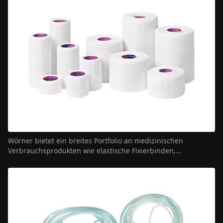
Wörner bietet ein breites Portfolio an medizinischen
Verbrauchsprodukten wie elastische Fixierbinden,...