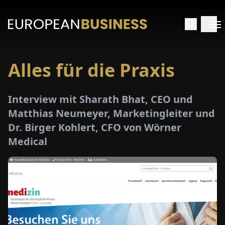
Alles für die Praxis
ARTSEITE
Interview mit Sharath Bhat, CEO und
TERVIEWS
Matthias Neumeyer, Marketingleiter und
Dr. Birger Kohlert, CFO von Wörner
MENWELTEN
Medical
PECIALS
E-
PAPER
MESSEN