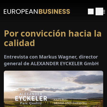
Por convicción hacia la
INICIO
calidad
TREVISTAS
Entrevista con Markus Wagner, director
SPECTIVAS
general de ALEXANDER EYCKELER GmbH
PECIALES
E-
PAPEL
FERIAS