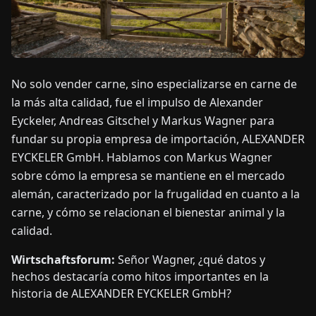
OTICIAS
ACERCA
No solo vender carne, sino especializarse en carne de
DE
la más alta calidad, fue el impulso de Alexander
Eyckeler, Andreas Gitschel y Markus Wagner para
EN
DE
FR
ES
IT
NL
PL
HU
fundar su propia empresa de importación, ALEXANDER
EYCKELER GmbH. Hablamos con Markus Wagner
sobre cómo la empresa se mantiene en el mercado
CONTÁCTENOS
alemán, caracterizado por la frugalidad en cuanto a la
carne, y cómo se relacionan el bienestar animal y la
calidad.
Wirtschaftsforum:
Señor Wagner, ¿qué datos y
hechos destacaría como hitos importantes en la
historia de ALEXANDER EYCKELER GmbH?