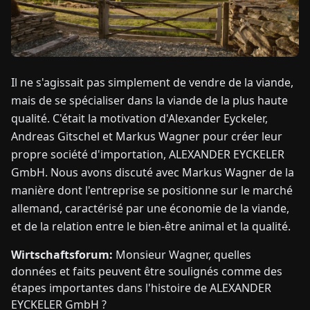
TUALITÉS
À
Il ne s'agissait pas simplement de vendre de la viande,
PROPOS
mais de se spécialiser dans la viande de la plus haute
qualité. C'était la motivation d'Alexander Eyckeler,
EN
DE
FR
ES
IT
NL
PL
HU
Andreas Gitschel et Markus Wagner pour créer leur
propre société d'importation, ALEXANDER EYCKELER
GmbH. Nous avons discuté avec Markus Wagner de la
CONTACTEZ-
manière dont l'entreprise se positionne sur le marché
NOUS
allemand, caractérisé par une économie de la viande,
et de la relation entre le bien-être animal et la qualité.
Wirtschaftsforum:
Monsieur Wagner, quelles
données et faits peuvent être soulignés comme des
étapes importantes dans l'histoire de ALEXANDER
EYCKELER GmbH ?