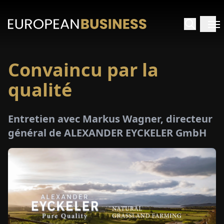
Convaincu par la
ACCUEIL
qualité
TRETIENS
Entretien avec Markus Wagner, directeur
PERÇUS
général de ALEXANDER EYCKELER GmbH
PÉCIAUX
E-
PAPIER
SALONS