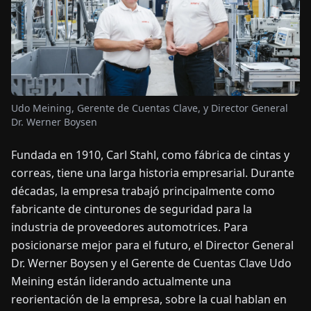
OTICIAS
ACERCA
DE
Udo Meining, Gerente de Cuentas Clave, y Director General
Dr. Werner Boysen
EN
DE
FR
ES
IT
NL
PL
HU
Fundada en 1910, Carl Stahl, como fábrica de cintas y
correas, tiene una larga historia empresarial. Durante
CONTÁCTENOS
décadas, la empresa trabajó principalmente como
fabricante de cinturones de seguridad para la
industria de proveedores automotrices. Para
posicionarse mejor para el futuro, el Director General
Dr. Werner Boysen y el Gerente de Cuentas Clave Udo
Meining están liderando actualmente una
reorientación de la empresa, sobre la cual hablan en