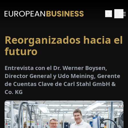
Reorganizados hacia el
INICIO
futuro
TREVISTAS
Entrevista con el Dr. Werner Boysen,
SPECTIVAS
Director General y Udo Meining, Gerente
de Cuentas Clave de Carl Stahl GmbH &
PECIALES
Co. KG
E-
PAPEL
FERIAS