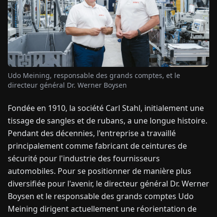
TUALITÉS
À
PROPOS
Udo Meining, responsable des grands comptes, et le
directeur général Dr. Werner Boysen
EN
DE
FR
ES
IT
NL
PL
HU
Fondée en 1910, la société Carl Stahl, initialement une
tissage de sangles et de rubans, a une longue histoire.
CONTACTEZ-
Pendant des décennies, l'entreprise a travaillé
NOUS
principalement comme fabricant de ceintures de
sécurité pour l'industrie des fournisseurs
automobiles. Pour se positionner de manière plus
diversifiée pour l'avenir, le directeur général Dr. Werner
Boysen et le responsable des grands comptes Udo
Meining dirigent actuellement une réorientation de