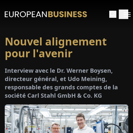
Nouvel alignement
ACCUEIL
pour l'avenir
TRETIENS
Interview avec le Dr. Werner Boysen,
PERÇUS
directeur général, et Udo Meining,
responsable des grands comptes de la
PÉCIAUX
société Carl Stahl GmbH & Co. KG
E-
PAPIER
SALONS