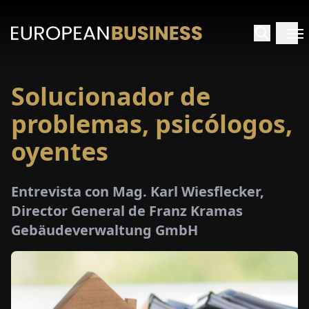
Solucionador de
INICIO
problemas, psicólogos,
TREVISTAS
oyentes
SPECTIVAS
Entrevista con Mag. Karl Wiesflecker,
Director General de Franz Kramas
PECIALES
Gebäudeverwaltung GmbH
E-
PAPEL
FERIAS