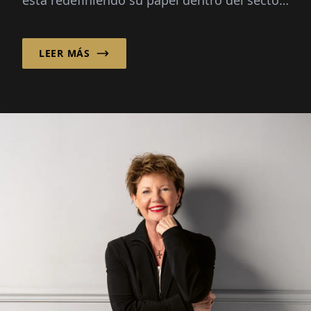
está redefiniendo su papel dentro del sector.
Con sede en Utrecht, Países Bajos...
LEER MÁS