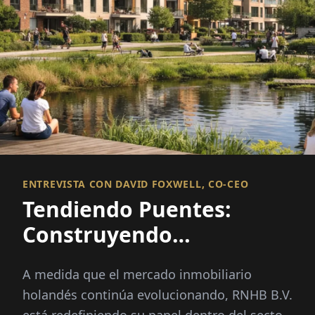
ENTREVISTA CON DAVID FOXWELL, CO-CEO
Tendiendo Puentes:
Construyendo
Relaciones,
A medida que el mercado inmobiliario
Oportunidades de
holandés continúa evolucionando, RNHB B.V.
Financiamiento