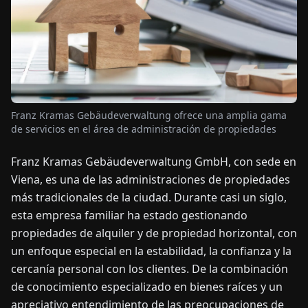
OTICIAS
ACERCA
DE
Franz Kramas Gebäudeverwaltung ofrece una amplia gama
de servicios en el área de administración de propiedades
EN
DE
FR
ES
IT
NL
PL
HU
Franz Kramas Gebäudeverwaltung GmbH, con sede en
Viena, es una de las administraciones de propiedades
CONTÁCTENOS
más tradicionales de la ciudad. Durante casi un siglo,
esta empresa familiar ha estado gestionando
propiedades de alquiler y de propiedad horizontal, con
un enfoque especial en la estabilidad, la confianza y la
cercanía personal con los clientes. De la combinación
de conocimiento especializado en bienes raíces y un
apreciativo entendimiento de las preocupaciones de