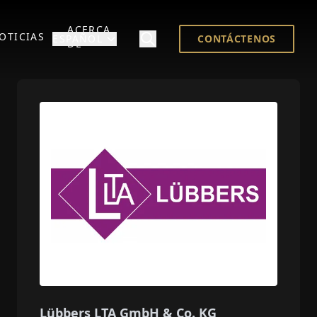
ACERCA
OTICIAS
ESPAÑOL
CONTÁCTENOS
DE
Lübbers LTA GmbH & Co. KG