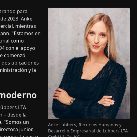
parando para
 de 2023, Anke,
ercial, mientras
rmann. "Estamos en
ional como
94 con el apoyo
que comenzó
a dos ubicaciones
nistración y la
r moderno
Lübbers LTA
n – desde la
e. "Somos un
Anke Lübbers, Recursos Humanos y
irectora junior.
Desarrollo Empresarial de Lübbers LTA
hacemos la parte
GmbH & Co. KG