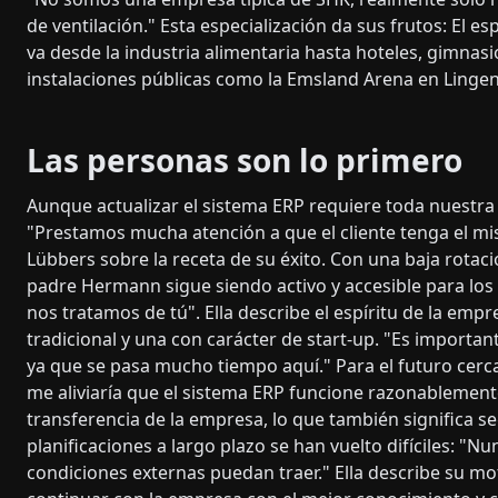
de ventilación." Esta especialización da sus frutos: El es
va desde la industria alimentaria hasta hoteles, gimnasi
instalaciones públicas como la Emsland Arena en Lingen
Las personas son lo primero
Aunque actualizar el sistema ERP requiere toda nuestra
"Prestamos mucha atención a que el cliente tenga el mis
Lübbers sobre la receta de su éxito. Con una baja rotació
padre Hermann sigue siendo activo y accesible para los c
nos tratamos de tú". Ella describe el espíritu de la em
tradicional y una con carácter de start-up. "Es importa
ya que se pasa mucho tiempo aquí." Para el futuro cerca
me aliviaría que el sistema ERP funcione razonablemente
transferencia de la empresa, lo que también significa s
planificaciones a largo plazo se han vuelto difíciles: "Nu
condiciones externas puedan traer." Ella describe su m