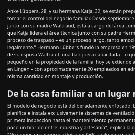
Anke Lübbers, 28, y su hermana Katja, 32, se están pre
tomar el control del negocio familiar. Desde septiembre
junto con su madre Waltraud, está a cargo del área com
que Katja lidera el área técnica junto con su padre He
proceso de traspaso – es un proceso largo, tanto emoc
legalmente." Hermann Lübbers fundó la empresa en 19
de su esposa Waltraud, una banquera capacitada. Lo 
pequeño en la propiedad de la familia, hoy se extiende 
en Lingen – con aproximadamente 20 empleados en admi
misma cantidad en montaje y producción.
De la casa familiar a un luga
El modelo de negocio está deliberadamente enfocado: 
planifica e instala exclusivamente sistemas de ventilació
primera inspección hasta el mantenimiento permanent
poco un híbrido entre industria y artesanía", explica la d
"No somos una empresa típica de SHK, realmente solo 