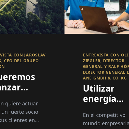
VISTA CON JAROSLAV
ENTREVISTA CON OL
, CEO DEL GRUPO
ZIEGLER, DIRECTOR
ON
GENERAL Y RALF HÖ
DIRECTOR GENERAL 
ueremos
ANE GMBH & CO. KG
anzar
Utilizar
ropa con
energía
on quiere actuar
estra
verde de
un fuerte socio
En el competitivo
nología“
manera
sus clientes en
mundo empresaria
nia y más allá en