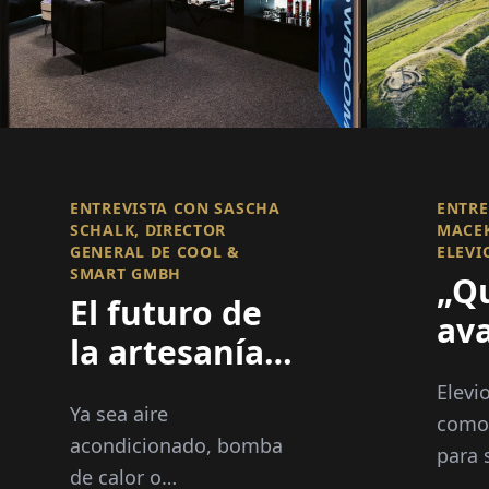
ENTREVISTA CON SASCHA
ENTRE
SCHALK, DIRECTOR
MACEK
GENERAL DE COOL &
ELEVI
SMART GMBH
„Q
El futuro de
av
la artesanía
Eu
es inteligente
Elevi
nu
Ya sea aire
como 
tec
acondicionado, bomba
para 
de calor o
Alema