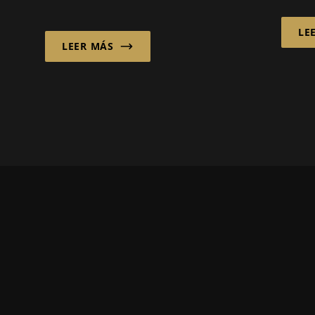
automatización
la tr
inteligente de edificios –
LE
media
LEER MÁS
los temas de
imple
calefacción y
refrigeración están en
movimiento como
nunca antes. Los
crecientes costos de
energía...