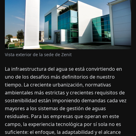
OTICIAS
ACERCA
DE
Vista exterior de la sede de Zenit
EN
DE
FR
ES
IT
NL
PL
HU
La infraestructura del agua se está convirtiendo en
uno de los desafíos más definitorios de nuestro
CONTÁCTENOS
tiempo. La creciente urbanización, normativas
ambientales más estrictas y crecientes requisitos de
sostenibilidad están imponiendo demandas cada vez
mayores a los sistemas de gestión de aguas
residuales. Para las empresas que operan en este
campo, la experiencia tecnológica por sí sola no es
suficiente: el enfoque, la adaptabilidad y el alcance