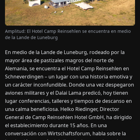
OTICIAS
Amplitud: El Hotel Camp Reinsehlen se encuentra en medio
ACERCA
de la Lande de Luneburg
DE
En medio de la Lande de Luneburg, rodeado por la
mayor área de pastizales magros del norte de
EN
DE
FR
ES
IT
NL
PL
HU
Alemania, se encuentra el Hotel Camp Reinsehlen en
Schneverdingen – un lugar con una historia emotiva y
CONTÁCTENOS
un carácter inconfundible. Donde una vez despegaron
aviones militares y el Dalai Lama predicó, hoy tienen
lugar conferencias, talleres y tiempos de descanso en
una calma beneficiosa. Helko Riedinger, Director
General de Camp Reinsehlen Hotel GmbH, ha dirigido
el establecimiento durante 15 años. En una
conversación con Wirtschaftsforum, habla sobre la