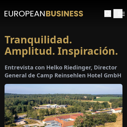
Tranquilidad.
INICIO
Amplitud. Inspiración.
TREVISTAS
Entrevista con Helko Riedinger, Director
SPECTIVAS
General de Camp Reinsehlen Hotel GmbH
PECIALES
E-
PAPEL
FERIAS