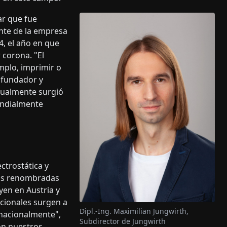
ar que fue
nte de la empresa
94, el año en que
 corona. "El
mplo, imprimir o
l fundador y
ntualmente surgió
undialmente
ctrostática y
cas renombradas
uyen en Austria y
acionales surgen a
Dipl.-Ing. Maximilian Jungwirth,
rnacionalmente",
Subdirector de Jungwirth
on nuestros