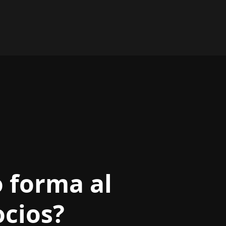
se ha convertido en un
factor decisivo en la
fabricación moderna,
particularmente en el
sector automotriz.
 forma al
ocios?