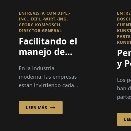
ENTREVISTA CON DIPL.-
ENTRE
ING., DIPL.-WIRT.-ING.
BOSCH
GEORG KOMPOSCH,
CUENT
DIRECTOR GENERAL
KUNST
PARTE
Facilitando el
KUNST
manejo de
Per
cargas
y P
En la industria
pesadas
moderna, las empresas
Los p
están invirtiendo cada
han d
vez más en soluciones
parte
inteligentes de manejo
decid
LEER MÁS
y elevación para
eficie
mejorar la eficiencia, la
LE
durab
ergonomía y...
y tec