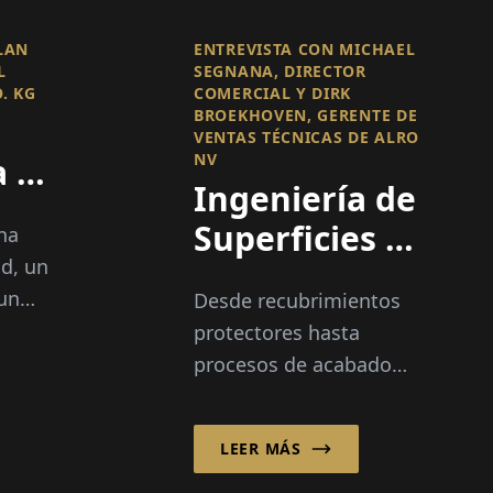
LAN
ENTREVISTA CON MICHAEL
L
SEGNANA, DIRECTOR
. KG
COMERCIAL Y DIRK
BROEKHOVEN, GERENTE DE
VENTAS TÉCNICAS DE ALRO
NV
 el
Ingeniería de
to
Superficies a
na
na
ad, un
Gran Escala
 un
Desde recubrimientos
able
protectores hasta
ños
procesos de acabado
ave.
altamente
especializados, el
LEER MÁS
tratamiento de
superficies industriales