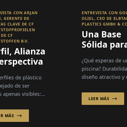
VISTA CON ARJAN
ENTREVISTA CON GO
, GERENTE DE
OLIEL, CEO DE ELBTA
AS CLAVE DE CF
PLASTICS GMBH & CO
STOFPROFIELEN
Una Base
 DE CF
STOFFEN B.V.
Sólida para
fil, Alianza
Rendimien
erspectiva
¿Qué esperas de u
de la Pisci
piscina? Durabilid
diseño atractivo y
erfiles de plástico
rendimiento confi
ejado de ser
durante muchos a
s apenas visibles:
LEER MÁS
son ciertamente cl
en sobre la
ncia, el confort y la
ER MÁS
ilidad de edificios
nologías