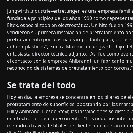
Jungwirth Industrievertretungen es una empresa famili
fundada a principios de los años 1990 como representa
Eltex, especializada en electrostática. Un hito fue en 19
vendieron su primera instalación de pretratamiento por
pretratamiento por plasma es importante para, por eje
adherir plásticos", explica Maximilian Jungwirth, hijo de
entusiasta director técnico adjunto. "Así fue como eve
el contacto con la empresa Ahlbrandt, un fabricante m
reconocido de sistemas de pretratamiento por corona."
Se trata del todo
Hoy en día, la empresa se concentra en los pilares de ele
pretratamiento de superficies, apostando por las mar
Hill y Ahlbrand. Desde Steyr, las instalaciones se distrib
en el extranjero europeo oriental. "Los negocios intern
menudo a través de filiales de clientes que operan inte
dice Maximilian Jungwirth. "Trabajamos muy de cerca c