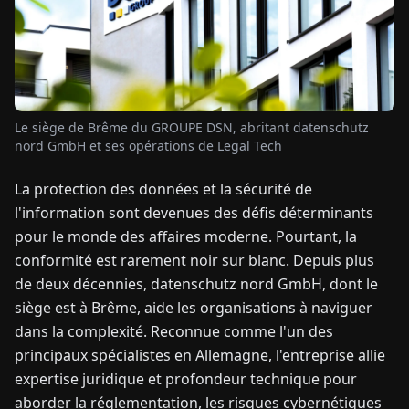
TUALITÉS
À
PROPOS
Le siège de Brême du GROUPE DSN, abritant datenschutz
nord GmbH et ses opérations de Legal Tech
EN
DE
FR
ES
IT
NL
PL
HU
La protection des données et la sécurité de
l'information sont devenues des défis déterminants
pour le monde des affaires moderne. Pourtant, la
CONTACTEZ-
NOUS
conformité est rarement noir sur blanc. Depuis plus
de deux décennies, datenschutz nord GmbH, dont le
siège est à Brême, aide les organisations à naviguer
dans la complexité. Reconnue comme l'un des
principaux spécialistes en Allemagne, l'entreprise allie
expertise juridique et profondeur technique pour
aborder la réglementation, les risques cybernétiques