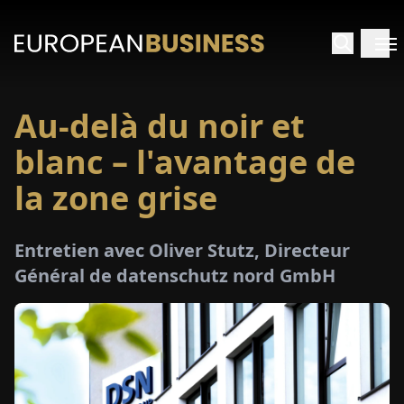
Au-delà du noir et
ACCUEIL
blanc – l'avantage de
TRETIENS
la zone grise
PERÇUS
Entretien avec Oliver Stutz, Directeur
Général de datenschutz nord GmbH
PÉCIAUX
E-
PAPIER
SALONS