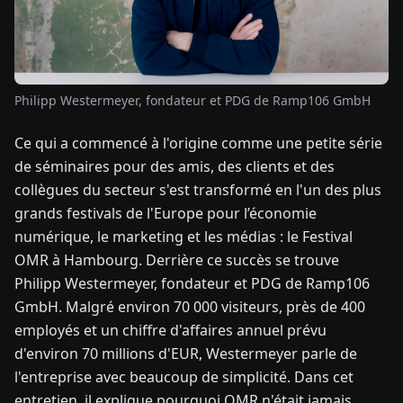
TUALITÉS
Philipp Westermeyer, fondateur et PDG de Ramp106 GmbH
À
PROPOS
Ce qui a commencé à l'origine comme une petite série
de séminaires pour des amis, des clients et des
EN
DE
FR
ES
IT
NL
PL
HU
collègues du secteur s'est transformé en l'un des plus
grands festivals de l'Europe pour l’économie
CONTACTEZ-
numérique, le marketing et les médias : le Festival
NOUS
OMR à Hambourg. Derrière ce succès se trouve
Philipp Westermeyer, fondateur et PDG de Ramp106
GmbH. Malgré environ 70 000 visiteurs, près de 400
employés et un chiffre d'affaires annuel prévu
d'environ 70 millions d'EUR, Westermeyer parle de
l'entreprise avec beaucoup de simplicité. Dans cet
entretien, il explique pourquoi OMR n'était jamais