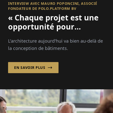
INTERVIEW AVEC MAURO POPONCINI, ASSOCIÉ
FONDATEUR DE POLO.PLATFORM BV
« Chaque projet est une
opportunité pour
améliorer un lieu et
L'architecture aujourd'hui va bien au-delà de
renforcer une
la conception de bâtiments.
communauté ! »
EN SAVOIR PLUS