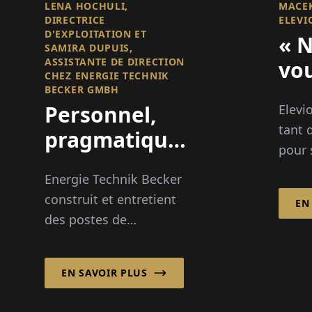
LENA HOCHULI,
MACEK
DIRECTRICE
ELEVI
D'EXPLOITATION ET
« 
SAMIRA DUPUIS,
ASSISTANTE DE DIRECTION
vou
CHEZ ENERGIE TECHNIK
av
BECKER GMBH
Personnel,
Elevi
l'E
tant 
pragmatique
no
pour 
et direct : Les
tec
Allem
Energie Technik Becker
partenaires
dans 
construit et entretient
EN
pour la
énerg
des postes de
le dé
moyenne
transformation à travers
mise 
tension
le pays et en tant
EN SAVOIR PLUS
qu'entreprise artisanale
établie, offre de