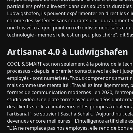
particuliers prêts à investir dans des solutions durabl
Ludwigshafen, ils peuvent expérimenter en direct les cl
comme des systèmes sans courants d'air qui augmentent
une fois vécu à quel point un refroidissement sans coura
technologie - même si elle est un peu plus chère", dit Sa
Artisanat 4.0 à Ludwigshafen
COOL & SMART est non seulement à la pointe de la techn
processus - depuis le premier contact avec le client jusq
employés - sont numérisés. "Nous comprenons smart n
mais comme une mentalité : Travaillez intelligemment, pa
formes de communication modernes : en 2020, l'entrepr
studio vidéo. Une plate-forme avec des vidéos d'informa
des clients sur les climatiseurs et les pompes à chaleur a 
l'artisanat", se souvient Sascha Schalk. "Aujourd'hui, ce
devenues encore meilleures." L'intelligence artificielle
"L'IA ne remplace pas nos employés, elle rend de bons 