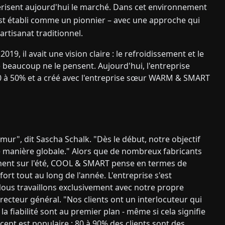
térisent aujourd'hui le marché. Dans cet environnement
établi comme un pionnier – avec une approche qui
rtisanat traditionnel.
il avait une vision claire : le refroidissement et le
ue beaucoup ne le pensent. Aujourd'hui, l'entreprise
0 à 50% et a créé avec l'entreprise sœur WARM & SMART
 mur", dit Sascha Schalk. "Dès le début, notre objectif
de manière globale." Alors que de nombreux fabricants
ement sur l'été, COOL & SMART pense en termes de
fort tout au long de l'année. L'entreprise s'est
us travaillons exclusivement avec notre propre
irecteur général. "Nos clients ont un interlocuteur qui
la fiabilité sont au premier plan - même si cela signifie
cept est populaire : 80 à 90% des clients sont des