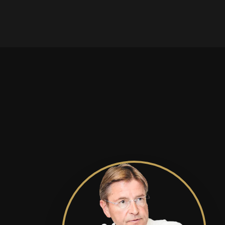
nombreux autres
services dans les
domaines de la basse
et...