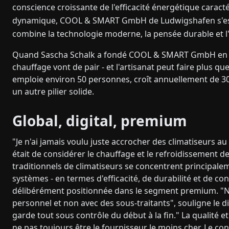
conscience croissante de l'efficacité énergétique carac
dynamique, COOL & SMART GmbH de Ludwigshafen s'est 
combine la technologie moderne, la pensée durable et l'a
Quand Sascha Schalk a fondé COOL & SMART GmbH en 2019, 
chauffage vont de pair - et l'artisanat peut faire plus q
emploie environ 50 personnes, croît annuellement de 3
un autre pilier solide.
Global, digital, premium
"Je n'ai jamais voulu juste accrocher des climatiseurs au
était de considérer le chauffage et le refroidissement 
traditionnels de climatiseurs se concentrent principal
systèmes - en termes d'efficacité, de durabilité et de con
délibérément positionnée dans le segment premium. "No
personnel et non avec des sous-traitants", souligne le d
garde tout sous contrôle du début à la fin." La qualité et 
ne pas toujours être le fournisseur le moins cher. Le con