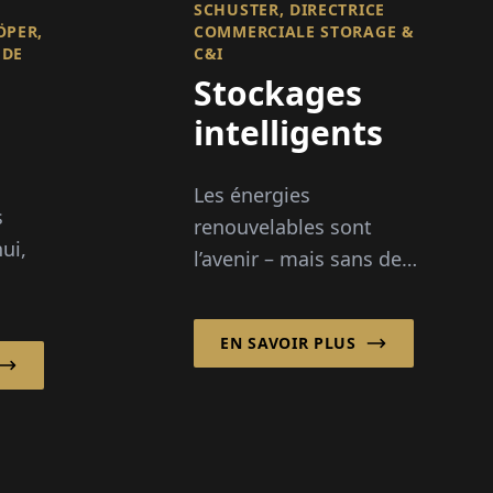
SCHUSTER, DIRECTRICE
ÖPER,
COMMERCIALE STORAGE &
 DE
C&I
Stockages
intelligents
Les énergies
s
uement
renouvelables sont
ui,
l’avenir – mais sans des
stockages performants,
mique
leur potentiel reste
EN SAVOIR PLUS
limité. C’est ici que
 mis
intervient la EDF power
solutions Deutschland
t
GmbH ...