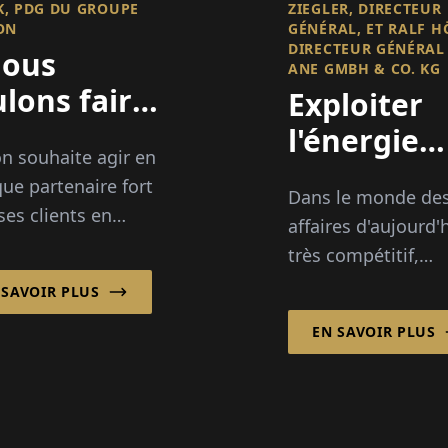
, PDG DU GROUPE
ZIEGLER, DIRECTEUR
ON
GÉNÉRAL, ET RALF H
DIRECTEUR GÉNÉRAL
Nous
ANE GMBH & CO. KG
lons faire
Exploiter
ancer
l'énergie
on souhaite agir en
urope avec
verte
que partenaire fort
Dans le monde de
tre
économiq
ses clients en
affaires d'aujourd'h
hnologie »
agne et au-delà
très compétitif,
la transition
l'argument écono
 SAVOIR PLUS
étique : à travers
pour les initiatives
veloppement, la
EN SAVOIR PLUS
vertes est souvent
en œuvre...
en avant. Les
entreprises doiven
démontrer que...