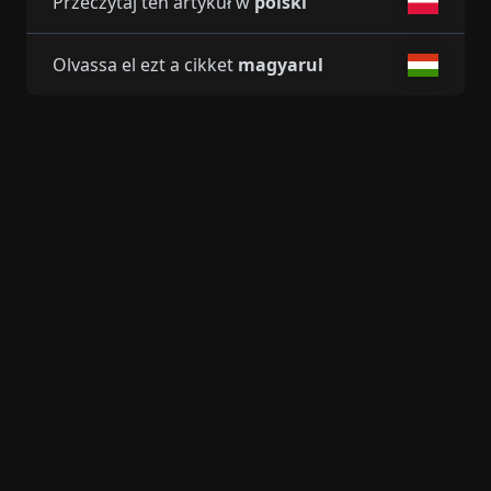
Przeczytaj ten artykuł w
polski
Olvassa el ezt a cikket
magyarul