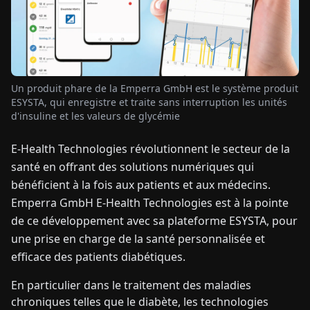
TUALITÉS
À
Un produit phare de la Emperra GmbH est le système produit
PROPOS
ESYSTA, qui enregistre et traite sans interruption les unités
d'insuline et les valeurs de glycémie
EN
DE
FR
ES
IT
NL
PL
HU
E-Health Technologies révolutionnent le secteur de la
santé en offrant des solutions numériques qui
CONTACTEZ-
bénéficient à la fois aux patients et aux médecins.
NOUS
Emperra GmbH E-Health Technologies est à la pointe
de ce développement avec sa plateforme ESYSTA, pour
une prise en charge de la santé personnalisée et
efficace des patients diabétiques.
En particulier dans le traitement des maladies
chroniques telles que le diabète, les technologies