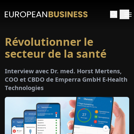
Révolutionner le
ACCUEIL
secteur de la santé
TRETIENS
Interview avec Dr. med. Horst Mertens,
PERÇUS
COO et CBDO de Emperra GmbH E-Health
Technologies
PÉCIAUX
E-
PAPIER
SALONS