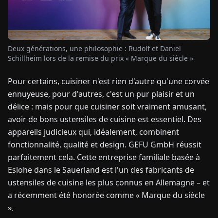
TUALITÉS
Deux générations, une philosophie : Rudolf et Daniel
À
Schillheim lors de la remise du prix « Marque du siècle »
PROPOS
Pour certains, cuisiner n'est rien d'autre qu'une corvée
ennuyeuse, pour d'autres, c'est un pur plaisir et un
EN
DE
FR
ES
IT
NL
PL
HU
délice : mais pour que cuisiner soit vraiment amusant,
avoir de bons ustensiles de cuisine est essentiel. Des
CONTACTEZ-
appareils judicieux qui, idéalement, combinent
NOUS
fonctionnalité, qualité et design. GEFU GmbH réussit
parfaitement cela. Cette entreprise familiale basée à
Eslohe dans le Sauerland est l'un des fabricants de
ustensiles de cuisine les plus connus en Allemagne – et
a récemment été honorée comme « Marque du siècle
».