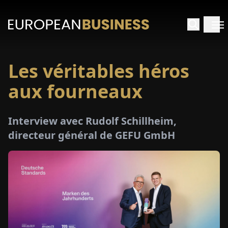
Les véritables héros
ACCUEIL
aux fourneaux
TRETIENS
Interview avec Rudolf Schillheim,
PERÇUS
directeur général de GEFU GmbH
PÉCIAUX
E-
PAPIER
SALONS