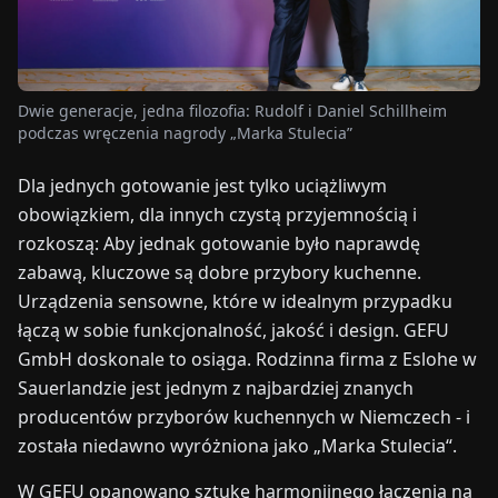
TARGI
UALNOŚCI
Dwie generacje, jedna filozofia: Rudolf i Daniel Schillheim
podczas wręczenia nagrody „Marka Stulecia”
O
NAS
Dla jednych gotowanie jest tylko uciążliwym
obowiązkiem, dla innych czystą przyjemnością i
EN
DE
FR
ES
IT
NL
PL
HU
rozkoszą: Aby jednak gotowanie było naprawdę
zabawą, kluczowe są dobre przybory kuchenne.
Urządzenia sensowne, które w idealnym przypadku
SKONTAKTUJ
łączą w sobie funkcjonalność, jakość i design. GEFU
SIĘ
Z
GmbH doskonale to osiąga. Rodzinna firma z Eslohe w
NAMI
Sauerlandzie jest jednym z najbardziej znanych
producentów przyborów kuchennych w Niemczech - i
została niedawno wyróżniona jako „Marka Stulecia“.
W GEFU opanowano sztukę harmonijnego łączenia na