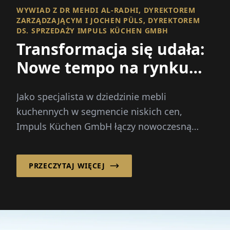
WYWIAD Z DR MEHDI AL-RADHI, DYREKTOREM
ZARZĄDZAJĄCYM I JOCHEN PÜLS, DYREKTOREM
DS. SPRZEDAŻY IMPULS KÜCHEN GMBH
Transformacja się udała:
Nowe tempo na rynku
kuchennym
Jako specjalista w dziedzinie mebli
kuchennych w segmencie niskich cen,
Impuls Küchen GmbH łączy nowoczesną
estetykę z precyzją przemysłową i cenową ...
PRZECZYTAJ WIĘCEJ