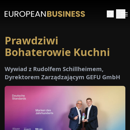
Prawdziwi
STRONA
GŁÓWNA
Bohaterowie Kuchni
YWIADY
Wywiad z Rudolfem Schillheimem,
Dyrektorem Zarządzającym GEFU GmbH
TRZEŻENIA
ROMOCJE
E-
PAPER