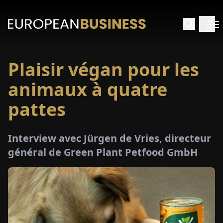
Plaisir végan pour les
ACCUEIL
animaux à quatre
TRETIENS
pattes
PERÇUS
Interview avec Jürgen de Vries, directeur
général de Green Plant Petfood GmbH
PÉCIAUX
E-
PAPIER
SALONS