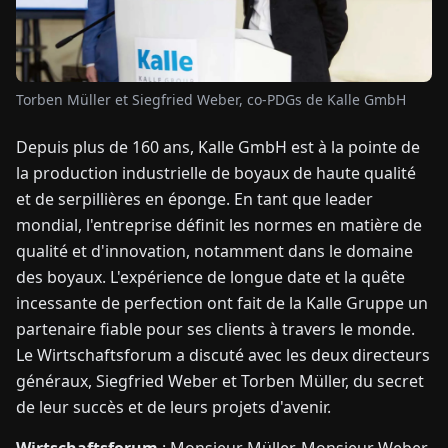
TUALITÉS
Torben Müller et Siegfried Weber, co-PDGs de Kalle GmbH
À
PROPOS
Depuis plus de 160 ans, Kalle GmbH est à la pointe de
la production industrielle de boyaux de haute qualité
EN
DE
FR
ES
IT
NL
PL
HU
et de serpillières en éponge. En tant que leader
mondial, l'entreprise définit les normes en matière de
qualité et d'innovation, notamment dans le domaine
CONTACTEZ-
des boyaux. L'expérience de longue date et la quête
NOUS
incessante de perfection ont fait de la Kalle Gruppe un
partenaire fiable pour ses clients à travers le monde.
Le Wirtschaftsforum a discuté avec les deux directeurs
généraux, Siegfried Weber et Torben Müller, du secret
de leur succès et de leurs projets d'avenir.