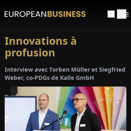
Innovations à
ACCUEIL
profusion
TRETIENS
Interview avec Torben Müller et Siegfried
PERÇUS
Weber, co-PDGs de Kalle GmbH
PÉCIAUX
E-
PAPIER
SALONS