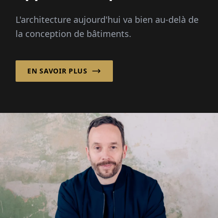
améliorer un lieu et
L'architecture aujourd'hui va bien au-delà de
renforcer une
la conception de bâtiments.
communauté ! »
EN SAVOIR PLUS