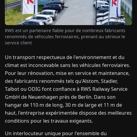
TUALITÉS
RWS est un partenaire fiable pour de nombreux fabricants
À
renommés de véhicules ferroviaires, prenant au sérieux le
PROPOS
service client
Un transport respectueux de l'environnement et du
EN
DE
FR
ES
IT
NL
PL
HU
climat est inconcevable sans les véhicules ferroviaires.
Pour leur rénovation, mise en service et maintenance,
CONTACTEZ-
des fabricants renommés tels qu'Alstom, Stadler,
NOUS
Talbot ou ODIG font confiance à RWS Railway Service
GmbH de Neuenhagen près de Berlin. Dans son
hangar de 110 m de long, 30 m de large et 11 m de
haut, l'entreprise expérimentée dispose des meilleures
conditions pour les travaux exigeants.
Un interlocuteur unique pour l'ensemble du