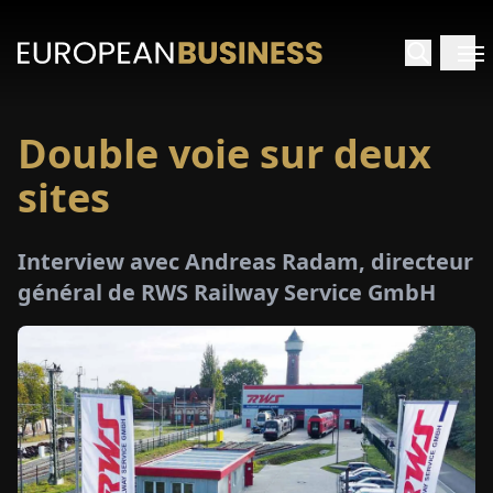
Double voie sur deux
ACCUEIL
sites
TRETIENS
Interview avec Andreas Radam, directeur
PERÇUS
général de RWS Railway Service GmbH
PÉCIAUX
E-
PAPIER
SALONS