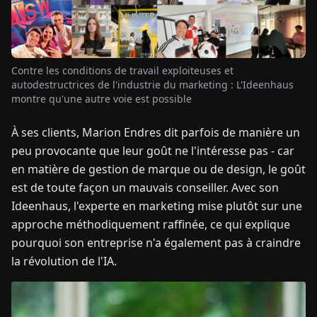
TUALITÉS
Contre les conditions de travail exploiteuses et
À
autodestructrices de l'industrie du marketing : L'Ideenhaus
PROPOS
montre qu'une autre voie est possible
À ses clients, Marion Endres dit parfois de manière un
EN
DE
FR
ES
IT
NL
PL
HU
peu provocante que leur goût ne l'intéresse pas - car
en matière de gestion de marque ou de design, le goût
CONTACTEZ-
est de toute façon un mauvais conseiller. Avec son
NOUS
Ideenhaus, l'experte en marketing mise plutôt sur une
approche méthodiquement raffinée, ce qui explique
pourquoi son entreprise n'a également pas à craindre
la révolution de l'IA.