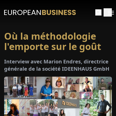
Où la méthodologie
ACCUEIL
l'emporte sur le goût
TRETIENS
Interview avec Marion Endres, directrice
PERÇUS
générale de la société IDEENHAUS GmbH
PÉCIAUX
E-
PAPIER
SALONS