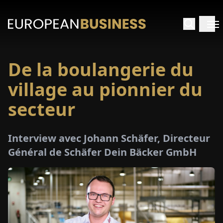
De la boulangerie du
ACCUEIL
village au pionnier du
TRETIENS
secteur
PERÇUS
Interview avec Johann Schäfer, Directeur
Général de Schäfer Dein Bäcker GmbH
PÉCIAUX
E-
PAPIER
SALONS