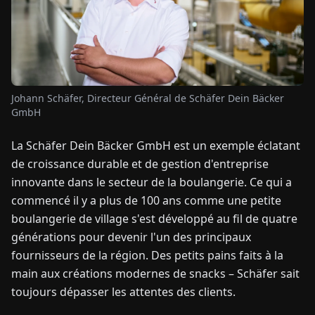
TUALITÉS
À
PROPOS
Johann Schäfer, Directeur Général de Schäfer Dein Bäcker
GmbH
EN
DE
FR
ES
IT
NL
PL
HU
La Schäfer Dein Bäcker GmbH est un exemple éclatant
de croissance durable et de gestion d'entreprise
innovante dans le secteur de la boulangerie. Ce qui a
CONTACTEZ-
NOUS
commencé il y a plus de 100 ans comme une petite
boulangerie de village s'est développé au fil de quatre
générations pour devenir l'un des principaux
fournisseurs de la région. Des petits pains faits à la
main aux créations modernes de snacks – Schäfer sait
toujours dépasser les attentes des clients.