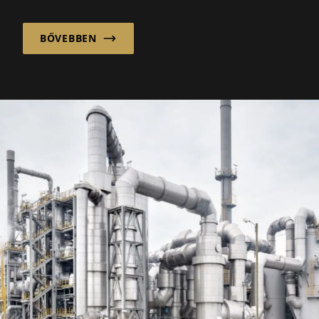
tengeri piacokon tájékozódni, egyedi
hajótervezéssel és rugalmas, nemzetközi
BŐVEBBEN
beszerzési modelljükkel.