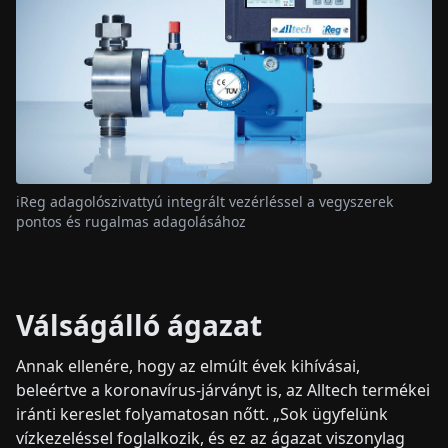
iReg adagolószivattyú integrált vezérléssel a vegyszerek
pontos és rugalmas adagolásához
Válságálló ágazat
Annak ellenére, hogy az elmúlt évek kihívásai,
beleértve a koronavírus-járványt is, az Alltech termékei
iránti kereslet folyamatosan nőtt. „Sok ügyfelünk
vízkezeléssel foglalkozik, és ez az ágazat viszonylag