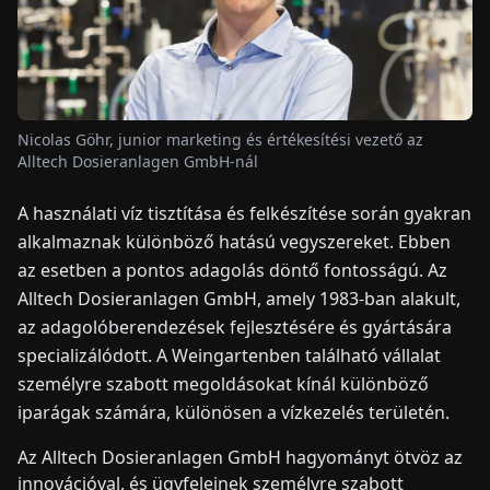
HÍREK
RÓLUNK
Nicolas Göhr, junior marketing és értékesítési vezető az
Alltech Dosieranlagen GmbH-nál
EN
DE
FR
ES
IT
NL
PL
HU
A használati víz tisztítása és felkészítése során gyakran
alkalmaznak különböző hatású vegyszereket. Ebben
KAPCSOLAT
az esetben a pontos adagolás döntő fontosságú. Az
Alltech Dosieranlagen GmbH, amely 1983-ban alakult,
az adagolóberendezések fejlesztésére és gyártására
specializálódott. A Weingartenben található vállalat
személyre szabott megoldásokat kínál különböző
iparágak számára, különösen a vízkezelés területén.
Az Alltech Dosieranlagen GmbH hagyományt ötvöz az
innovációval, és ügyfeleinek személyre szabott