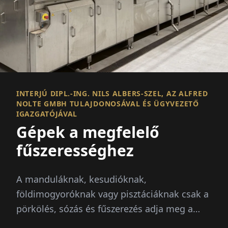
INTERJÚ DIPL.-ING. NILS ALBERS-SZEL, AZ ALFRED
NOLTE GMBH TULAJDONOSÁVAL ÉS ÜGYVEZETŐ
IGAZGATÓJÁVAL
Gépek a megfelelő
fűszerességhez
A manduláknak, kesudióknak,
földimogyoróknak vagy pisztáciáknak csak a
pörkölés, sózás és fűszerezés adja meg a
megfelelő ízt. Az Alfred Nolte GmbH