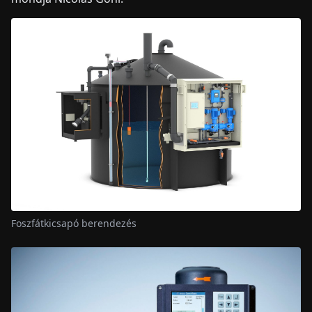
Foszfátkicsapó berendezés