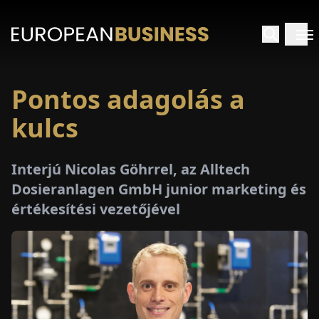
Pontos adagolás a
EZDŐLAP
kulcs
NTERJÚK
Interjú Nicolas Göhrrel, az Alltech
EKINTÉSEK
Dosieranlagen GmbH junior marketing és
értékesítési vezetőjével
AKCIÓK
E-
PAPÍR
ÁSÁROK