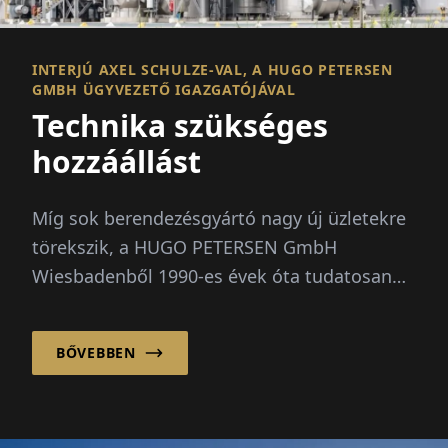
INTERJÚ AXEL SCHULZE-VAL, A HUGO PETERSEN
GMBH ÜGYVEZETŐ IGAZGATÓJÁVAL
Technika szükséges
hozzáállást
Míg sok berendezésgyártó nagy új üzletekre
törekszik, a HUGO PETERSEN GmbH
Wiesbadenből 1990-es évek óta tudatosan
meglévő berendezések optimalizálására
összpontosít...
BŐVEBBEN