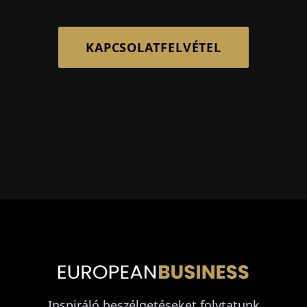
KAPCSOLATFELVÉTEL
Inspiráló beszélgetéseket folytatunk