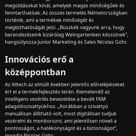
megoldásokat kínál, amelyek magas minőségűek és
fenntarthatóak. Az összes termelés Németországban
történik, ami a termékek minőségét és
megbízhatóságát jelzi. „Büszkék vagyunk arra, hogy
berendezéseink kizárólag Weingartenben készülnek”,
hangsúlyozza Junior Marketing és Sales Nicolas Göhr.
Innovációs erő a
középpontban
Az Alltech az elmúlt években jelentős előrelépéseket
ért el a termékfejlesztés terén. Kiemelendő az
intelligens vezérlés bevezetése a bevált FKM
adagolószivattyúkhoz. „Korábban a szivattyú
manuálisan állítható volt, most digitálisan tudjuk
vezérelni és monitorozni, ami jelentősen növeli a
pontosságot, a hatékonyságot és a biztonságot”,
mondja Nicolas Göhr.