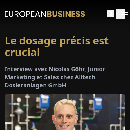
Le dosage précis est
ACCUEIL
crucial
TRETIENS
Interview avec Nicolas Göhr, Junior
PERÇUS
Marketing et Sales chez Alltech
Dosieranlagen GmbH
PÉCIAUX
E-
PAPIER
SALONS