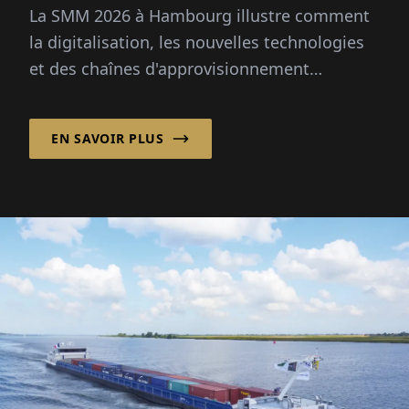
La SMM 2026 à Hambourg illustre comment
maritime se réinvente
la digitalisation, les nouvelles technologies
et des chaînes d'approvisionnement
résilientes façonnent la Wirtschaftsforum
maritime et son avenir.
EN SAVOIR PLUS