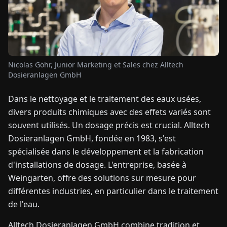
TUALITÉS
À
Nicolas Göhr, Junior Marketing et Sales chez Alltech
PROPOS
Dosieranlagen GmbH
Dans le nettoyage et le traitement des eaux usées,
EN
DE
FR
ES
IT
NL
PL
HU
divers produits chimiques avec des effets variés sont
souvent utilisés. Un dosage précis est crucial. Alltech
CONTACTEZ-
Dosieranlagen GmbH, fondée en 1983, s'est
NOUS
spécialisée dans le développement et la fabrication
d'installations de dosage. L'entreprise, basée à
Weingarten, offre des solutions sur mesure pour
différentes industries, en particulier dans le traitement
de l'eau.
Alltech Dosieranlagen GmbH combine tradition et