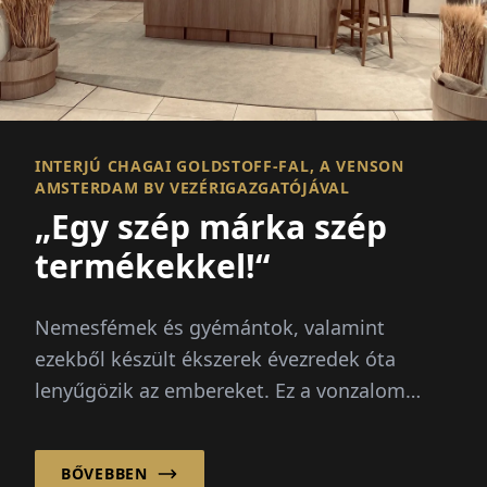
INTERJÚ CHAGAI GOLDSTOFF-FAL, A VENSON
AMSTERDAM BV VEZÉRIGAZGATÓJÁVAL
„Egy szép márka szép
termékekkel!“
Nemesfémek és gyémántok, valamint
ezekből készült ékszerek évezredek óta
lenyűgözik az embereket. Ez a vonzalom
töretlen...
BŐVEBBEN