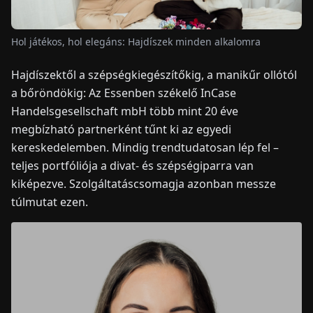
HÍREK
Hol játékos, hol elegáns: Hajdíszek minden alkalomra
Hajdíszektől a szépségkiegészítőkig, a manikűr ollótól
RÓLUNK
a bőröndökig: Az Essenben székelő InCase
Handelsgesellschaft mbH több mint 20 éve
EN
DE
FR
ES
IT
NL
PL
HU
megbízható partnerként tűnt ki az egyedi
kereskedelemben. Mindig trendtudatosan lép fel –
teljes portfóliója a divat- és szépségiparra van
KAPCSOLAT
kiképezve. Szolgáltatáscsomagja azonban messze
túlmutat ezen.