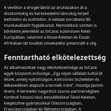
A vevőkör a drogériáktól az áruházakon át a
diszkontokig és kereskedelmi láncokig terjed
belföldön és külföldön. A vállalat körülbelül 80
munkavállalót foglalkoztat. Nemzetközi szinten is
bővítette jelenlétét az InCase; különösen Kelet-
Európában, valamint a Közel-Keleten és Észak-
Afrikában lát további növekedési potenciált a cég.
Fenntartható elkötelezettség
Az alkalmazottak nagy elkötelezettsége az InCase
egyik központi erőssége. „Egy olyan vállalati kultúrát
élünk, amely nyitottságon, kölcsönös tiszteleten és
lelkesedésen alapszik a termék iránt”, mondja Jasmin
Arens. A termelés nagyrészt szoros partnerségben
történik hosszú távú beszállítókkal Távol-Keleten,
kiegészítve gyártásokkal Olaszországban,
Franciaországban és Németországban. A