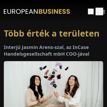
Több érték a területen
EZDŐLAP
Interjú Jasmin Arens-szal, az InCase
NTERJÚK
Handelsgesellschaft mbH COO-jával
EKINTÉSEK
AKCIÓK
E-
PAPÍR
ÁSÁROK