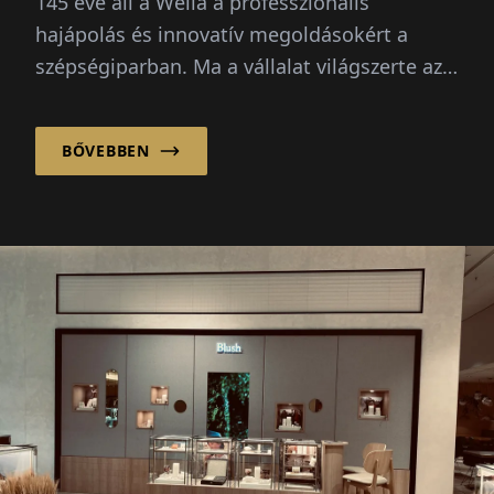
145 éve áll a Wella a professzionális
hajápolás és innovatív megoldásokért a
szépségiparban. Ma a vállalat világszerte az
előkelő vezetők közé tartozik...
BŐVEBBEN