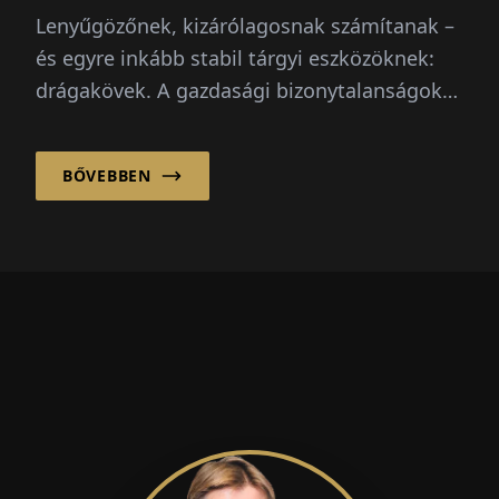
Drágakövek mint
Lenyűgözőnek, kizárólagosnak számítanak –
befektetési stratégia
és egyre inkább stabil tárgyi eszközöknek:
drágakövek. A gazdasági bizonytalanságok
világában egyre inkább előtérbe kerül a
hosszú távú vagyonbiztosítás jelentősége.
BŐVEBBEN