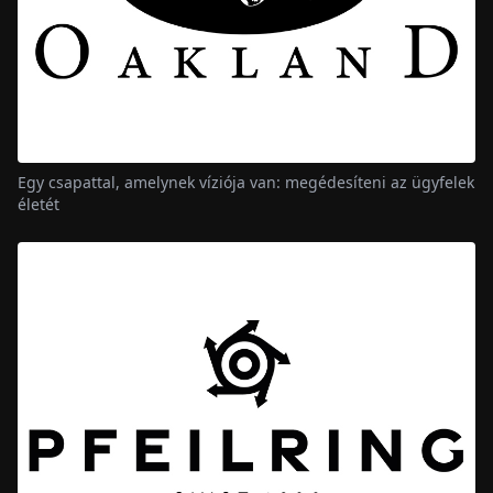
Egy csapattal, amelynek víziója van: megédesíteni az ügyfelek
életét