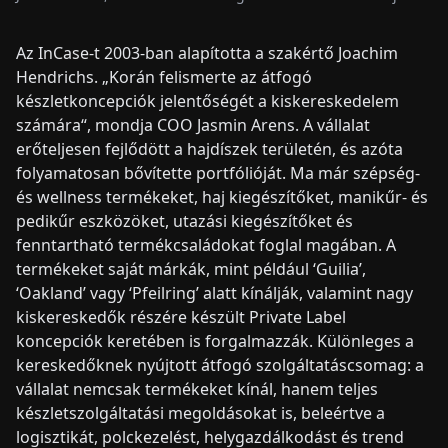
Az InCase-t 2003-ban alapította a szakértő Joachim
Hendrichs. „Korán felismerte az átfogó
készletkoncepciók jelentőségét a kiskereskedelem
számára“, mondja COO Jasmin Arens. A vállalat
erőteljesen fejlődött a hajdíszek területén, és azóta
folyamatosan bővítette portfólióját. Ma már szépség-
és wellness termékeket, haj kiegészítőket, manikűr- és
pedikűr eszközöket, utazási kiegészítőket és
fenntartható termékcsaládokat foglal magában. A
termékeket saját márkák, mint például ‘Guilia’,
‘Oakland’ vagy ‘Pfeilring’ alatt kínálják, valamint nagy
kiskereskedők részére készült Private Label
koncepciók keretében is forgalmazzák. Különleges a
kereskedőknek nyújtott átfogó szolgáltatáscsomag: a
vállalat nemcsak termékeket kínál, hanem teljes
készletszolgáltatási megoldásokat is, beleértve a
logisztikát, polckezelést, helygazdálkodást és trend