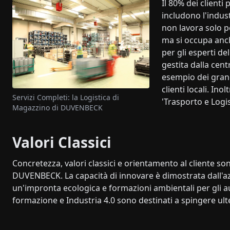
Il 80% dei clienti 
includono l'indust
non lavora solo pe
ma si occupa anche
per gli esperti de
gestita dalla cen
esempio dei grandi
clienti locali. In
Servizi Completi: la Logistica di
'Trasporto e Logis
Magazzino di DUVENBECK
Valori Classici
Concretezza, valori classici e orientamento al cliente so
DUVENBECK. La capacità di innovare è dimostrata dall'a
un'impronta ecologica e formazioni ambientali per gli aut
formazione e Industria 4.0 sono destinati a spingere ult