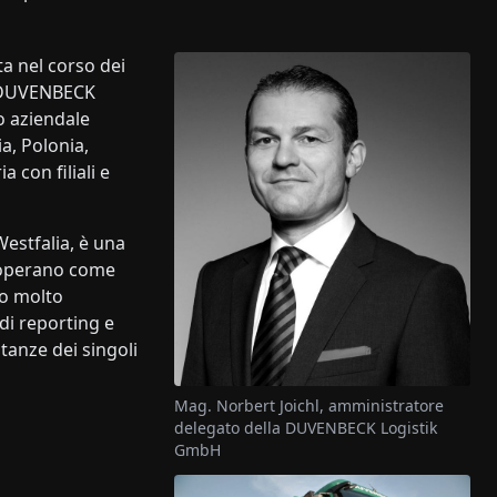
a nel corso dei
a DUVENBECK
o aziendale
a, Polonia,
 con filiali e
estfalia, è una
e operano come
ano molto
i reporting e
stanze dei singoli
Mag. Norbert Joichl, amministratore
delegato della DUVENBECK Logistik
GmbH