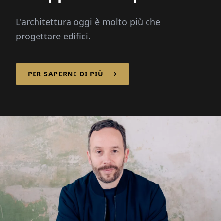
migliorare un luogo e
L'architettura oggi è molto più che
rafforzare una comunità!
progettare edifici.
PER SAPERNE DI PIÙ