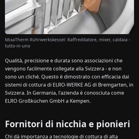
NOTIZIE
CHI
MixaTherm Rührwerkskessel: Raffreddatore, mixer, caldaia -
SIAMO
tutto-in-uno
Qualità, precisione e durata sono associazioni che
EN
DE
FR
ES
IT
NL
PL
HU
vengono facilmente collegate alla Svizzera - e non
sono un cliché. Questo è dimostrato con efficacia dai
CONTATTACI
sistemi di cottura di ELRO-WERKE AG di Bremgarten, in
Svizzera. In Germania, l'azienda è conosciuta come
ELRO Großküchen GmbH a Kempen.
Fornitori di nicchia e pionieri
Chi dà importanza a tecnologie di cottura di alta