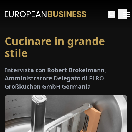
Cucinare in grande
HOME
stile
TERVISTE
Intervista con Robert Brokelmann,
FONDIMENTI
Amministratore Delegato di ELRO
Großküchen GmbH Germania
PECIALI
E-
PAPER
FIERE