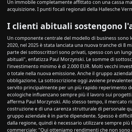
Un immobile completamente affittato con una cassa malat
acquisizione. I punti focali regionali della Hallesche Ve
I clienti abituali sostengono l'
Un componente centrale del modello di business sono le
2020, nel 2025 è stata lanciata una nuova tranche di 8 mil
parte dei sottoscrittori sono privati, spesso con un lung
abituali", enfatizza Paul Morzynski. Le somme di sottosc
l'investimento minimo è di 2.000 EUR. Molti vecchi invest
o totale nella nuova emissione. Anche il gruppo aziendale
obbligazione. La sottoscrizione oggi avviene prevalentemen
servito principalmente per un più rapido reperimento de
ecologiche influenzano sempre più il lavoro sui progetti
afferma Paul Morzynski. Allo stesso tempo, il mercato ri
costruzione e di una carenza strutturale di personale quali
gruppo aziendale è in parte dipendente. Spesso è diffici
dalla regione, quindi è necessario utilizzare sempre più
commerciale: "Qui otteniamo rendimenti che non sono ot