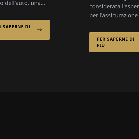
ntano Di
o dell'auto, una
considerata l'espe
allagata o
per l'assicurazione
mergenza medica
case di riposo, scu
R SAPERNE DI
tero, si aspettano
di istituzioni statal
Ù
i una soluzione
PER SAPERNE DI
profit in Belgio. In
PIÙ
a – hanno bisogno
consiste i...
ssicurazione,
..