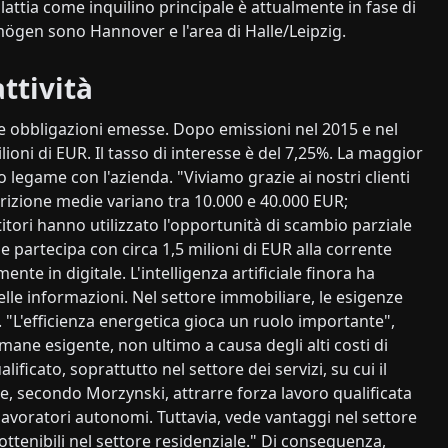
tia come inquilino principale è attualmente in fase di
rmögen sono Hannover e l'area di Halle/Leipzig.
attività
 obbligazioni emesse. Dopo emissioni nel 2015 e nel
ioni di EUR. Il tasso di interesse è del 7,25%. La maggior
o legame con l'azienda. "Viviamo grazie ai nostri clienti
rizione medie variano tra 10.000 e 40.000 EUR;
itori hanno utilizzato l'opportunità di scambio parziale
 partecipa con circa 1,5 milioni di EUR alla corrente
te in digitale. L'intelligenza artificiale finora ha
lle informazioni. Nel settore immobiliare, le esigenze
. "L'efficienza energetica gioca un ruolo importante",
mane esigente, non ultimo a causa degli alti costi di
ficato, soprattutto nel settore dei servizi, su cui il
le, secondo Morzynski, attrarre forza lavoro qualificata
 lavoratori autonomi. Tuttavia, vede vantaggi nel settore
tenibili nel settore residenziale." Di conseguenza,