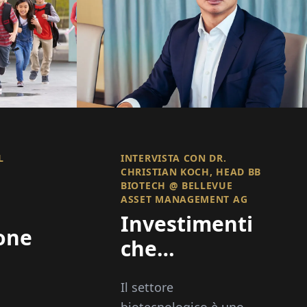
L
INTERVISTA CON DR.
CHRISTIAN KOCH, HEAD BB
BIOTECH @ BELLEVUE
ASSET MANAGEMENT AG
Investimenti
one
che
modellano il
Il settore
futuro
biotecnologico è uno