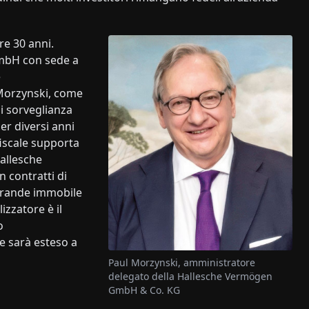
re 30 anni.
GmbH con sede a
e
 Morzynski, come
di sorveglianza
er diversi anni
fiscale supporta
allesche
 contratti di
n grande immobile
izzatore è il
o
e sarà esteso a
Paul Morzynski, amministratore
delegato della Hallesche Vermögen
GmbH & Co. KG