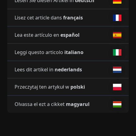
Lesen Sie diesen Artikel in
deutsch
Lisez cet article dans
français
Lea este artículo en
español
Leggi questo articolo
italiano
Lees dit artikel in
nederlands
Przeczytaj ten artykuł w
polski
Olvassa el ezt a cikket
magyarul