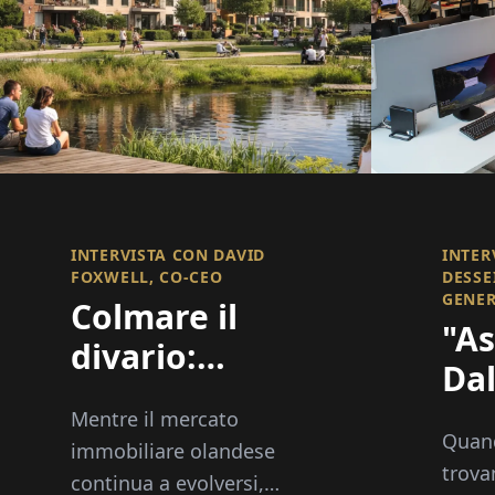
INTERVISTA CON DAVID
INTER
FOXWELL, CO-CEO
DESSE
GENE
Colmare il
"As
divario:
Dal
Costruire
Pre
Mentre il mercato
relazioni,
Quand
Mo
immobiliare olandese
Opportunità
trova
continua a evolversi,