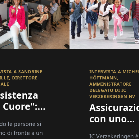
VISTA A SANDRINE
INTERVISTA A MICHE
ILLE, DIRETTORE
HÖFTMANN,
RALE
AMMINISTRATORE
DELEGATO DI IC
sistenza
VERZEKERINGEN NV
 Cuore":
Assicurazi
senti Nei
con uno
o le persone si
menti Che
scopo
no di fronte a un
IC Verzekeringen è