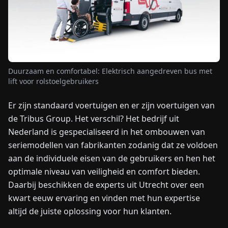
NIEUWS
OVER
ONS
Duurzaam en comfortabel: Elektrisch aangedreven bus met
lift voor rolstoelgebruikers
EN
DE
FR
ES
IT
NL
PL
HU
Er zijn standaard voertuigen en er zijn voertuigen van
de Tribus Group. Het verschil? Het bedrijf uit
Nederland is gespecialiseerd in het ombouwen van
NEEM
CONTACT
seriemodellen van fabrikanten zodanig dat ze voldoen
OP
aan de individuele eisen van de gebruikers en hen het
optimale niveau van veiligheid en comfort bieden.
Daarbij beschikken de experts uit Utrecht over een
kwart eeuw ervaring en vinden met hun expertise
altijd de juiste oplossing voor hun klanten.