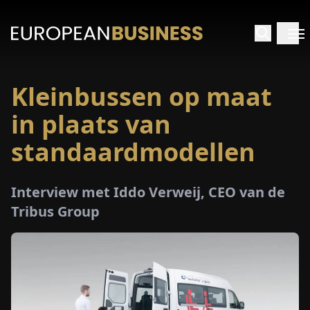
Kleinbussen op maat
RTPAGINA
in plaats van
TERVIEWS
standaardmodellen
ZICHTEN
Interview met Iddo Verweij, CEO van de
Tribus Group
PECIALS
E-
PAPIER
EURZEN