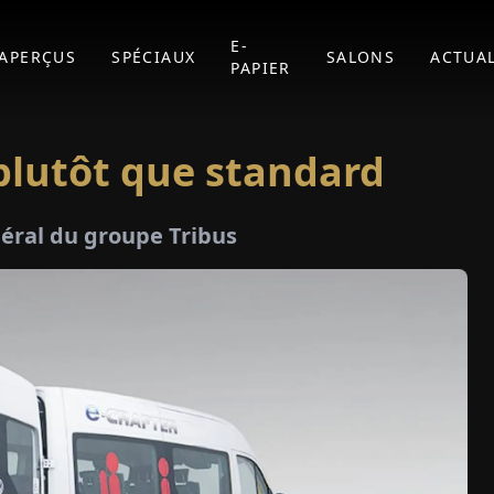
E-
APERÇUS
SPÉCIAUX
SALONS
ACTUAL
PAPIER
plutôt que standard
néral du groupe Tribus