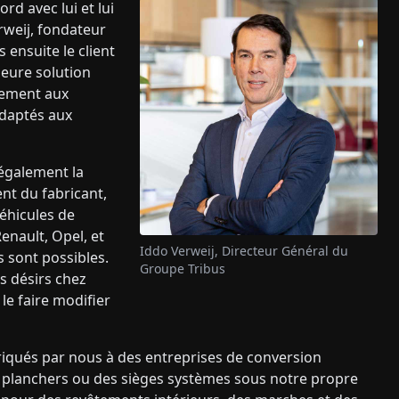
rd avec lui et lui
rweij, fondateur
 ensuite le client
leure solution
lement aux
adaptés aux
t également la
nt du fabricant,
éhicules de
enault, Opel, et
Iddo Verweij, Directeur Général du
s sont possibles.
Groupe Tribus
es désirs chez
le faire modifier
iqués par nous à des entreprises de conversion
es planchers ou des sièges systèmes sous notre propre