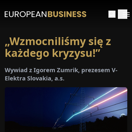
„Wzmocniliśmy się z
STRONA
GŁÓWNA
każdego kryzysu!”
YWIADY
Wywiad z Igorem Zumrik, prezesem V-
Elektra Slovakia, a.s.
TRZEŻENIA
ROMOCJE
E-
PAPER