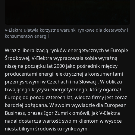
TARGI
UALNOŚCI
V-Elektra ułatwia korzystne warunki rynkowe dla dostawców i
konsumentów energii
O
NAS
Wraz z liberalizacją rynków energetycznych w Europie
Środkowej, V-Elektra wypracowała sobie wyraźną
EN
DE
FR
ES
IT
NL
PL
HU
niszę na początku lat 2000 jako pośrednik między
producentami energii elektrycznej a konsumentami
przemysłowymi w Czechach i na Słowacji. W obliczu
SKONTAKTUJ
trwającego kryzysu energetycznego, który ogarnął
SIĘ
Z
Europę od ponad czterech lat, wiedza firmy jest coraz
NAMI
bardziej pożądana. W swoim wywiadzie dla European
Business, prezes Igor Zumrik omówił, jak V-Elektra
nadal dostarcza wartość swoim klientom w wysoce
niestabilnym środowisku rynkowym.