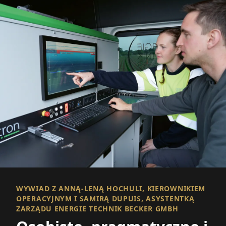
WYWIAD Z ANNĄ-LENĄ HOCHULI, KIEROWNIKIEM
OPERACYJNYM I SAMIRĄ DUPUIS, ASYSTENTKĄ
ZARZĄDU ENERGIE TECHNIK BECKER GMBH