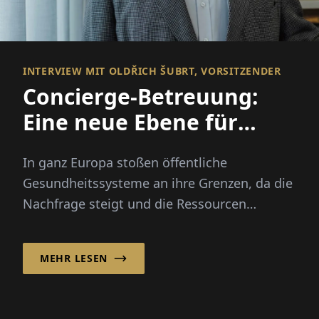
INTERVIEW MIT OLDŘICH ŠUBRT, VORSITZENDER
Concierge-Betreuung:
Eine neue Ebene für
Europas
In ganz Europa stoßen öffentliche
Gesundheitssysteme
Gesundheitssysteme an ihre Grenzen, da die
Nachfrage steigt und die Ressourcen
weiterhin angespannt sind. Da Patienten
schnelleren...
MEHR LESEN