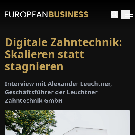
Digitale Zahntechnik:
ARTSEITE
Skalieren statt
TERVIEWS
stagnieren
MENWELTEN
Interview mit Alexander Leuchtner,
Geschäftsführer der Leuchtner
PECIALS
Zahntechnik GmbH
E-
PAPER
MESSEN