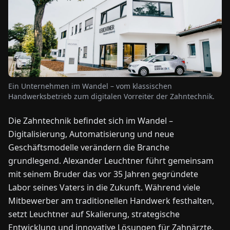
NEWS
ÜBER
UNS
Ein Unternehmen im Wandel – vom klassischen
Handwerksbetrieb zum digitalen Vorreiter der Zahntechnik.
EN
DE
FR
ES
IT
NL
PL
HU
Die Zahntechnik befindet sich im Wandel –
Digitalisierung, Automatisierung und neue
KONTAKT
ZU
Geschäftsmodelle verändern die Branche
UNS
grundlegend. Alexander Leuchtner führt gemeinsam
mit seinem Bruder das vor 35 Jahren gegründete
Labor seines Vaters in die Zukunft. Während viele
Mitbewerber am traditionellen Handwerk festhalten,
setzt Leuchtner auf Skalierung, strategische
Entwicklung und innovative Lösungen für Zahnärzte.