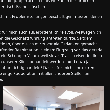
dingungen arbeiten als ein Zug in der örtlichen
dentisch: Brände löschen.
doch mit Problemstellungen beschäftigen müssen, denen
it für mich auch außerordentlich reizvoll, weswegen ich
en die Geschäftsführung antreten durfte. Seitdem
ftigen, über die ich mir zuvor nie Gedanken gemacht
 laufender Reanimation in einem Flugzeug vor, das gerade
ein Schengen-Visum, weil sie als Transitreisende direkt
 in unserer Klinik behandelt werden – und dazu ja
tuation richtig handeln? Das ist für mich eine extrem
e enge Kooperation mit allen anderen Stellen am
i.