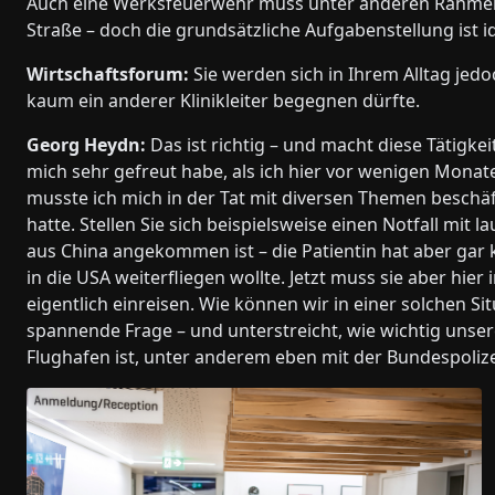
Auch eine Werksfeuerwehr muss unter anderen Rahmenbe
Straße – doch die grundsätzliche Aufgabenstellung ist i
Wirtschaftsforum:
Sie werden sich in Ihrem Alltag je
kaum ein anderer Klinikleiter begegnen dürfte.
Georg Heydn:
Das ist richtig – und macht diese Tätigke
mich sehr gefreut habe, als ich hier vor wenigen Monat
musste ich mich in der Tat mit diversen Themen beschä
hatte. Stellen Sie sich beispielsweise einen Notfall mit
aus China angekommen ist – die Patientin hat aber gar k
in die USA weiterfliegen wollte. Jetzt muss sie aber hier
eigentlich einreisen. Wie können wir in einer solchen Si
spannende Frage – und unterstreicht, wie wichtig unser
Flughafen ist, unter anderem eben mit der Bundespolize