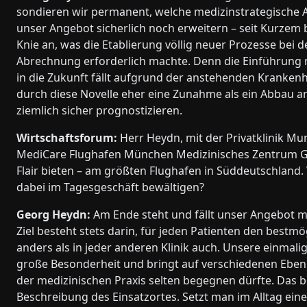
sondieren wir permanent, welche medizinstrategische Au
unser Angebot sicherlich noch erweitern – seit Kurzem 
Knie an, was die Etablierung völlig neuer Prozesse bei 
Abrechnung erforderlich machte. Denn die Einführung neu
in die Zukunft fällt aufgrund der anstehenden Krankenh
durch diese Novelle eher eine Zunahme als ein Abbau an 
ziemlich sicher prognostizieren.
Wirtschaftsforum:
Herr Heydn, mit der Privatklinik Mu
MediCare Flughafen München Medizinisches Zentrum Gm
Flair bieten – am größten Flughafen in Süddeutschlan
dabei im Tagesgeschäft bewältigen?
Georg Heydn:
Am Ende steht und fällt unser Angebot mi
Ziel besteht stets darin, für jeden Patienten den bestmö
anders als in jeder anderen Klinik auch. Unsere einmalig
große Besonderheit und bringt auf verschiedenen Eben
der medizinischen Praxis selten begegnen dürfte. Das b
Beschreibung des Einsatzortes. Setzt man im Alltag ein