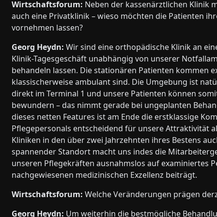
Wirtschaftsforum:
Neben der kassenärztlichen Klinik m
auch eine Privatklinik – wieso möchten die Patienten ih
vornehmen lassen?
Georg Heydn:
Wir sind eine orthopädische Klinik an ei
Klinik-Tagesgeschäft unabhängig von unserer Notfallamb
behandeln lassen. Die stationären Patienten kommen e
klassischerweise ambulant sind. Die Umgebung ist natü
direkt im Terminal 1 und unsere Patienten können somi
bewundern – das nimmt gerade bei ungeplanten Behandl
dieses netten Features ist am Ende die erstklassige K
Pflegepersonals entscheidend für unsere Attraktivität a
Kliniken in den über zwei Jahrzehnten ihres Bestens au
spannender Standort macht uns indes die Mitarbeitergew
unseren Pflegekräften ausnahmslos auf examiniertes P
nachgewiesenen medizinischen Exzellenz beiträgt.
Wirtschaftsforum:
Welche Veränderungen prägen derzei
Georg Heydn:
Um weiterhin die bestmögliche Behandlu