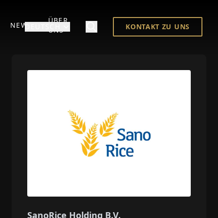
ÜBER
NEWS
DEUTSCH
KONTAKT ZU UNS
UNS
SanoRice Holding B.V.