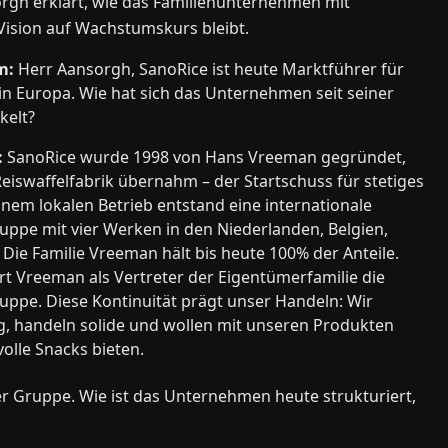
orgh erklärt, wie das Familienunternehmen mit
 Vision auf Wachstumskurs bleibt.
m:
Herr Aansorgh, SanoRice ist heute Marktführer für
in Europa. Wie hat sich das Unternehmen seit seiner
kelt?
:
SanoRice wurde 1998 von Hans Vreeman gegründet,
eiswaffelfabrik übernahm – der Startschuss für stetiges
nem lokalen Betrieb entstand eine internationale
pe mit vier Werken in den Niederlanden, Belgien,
. Die Familie Vreeman hält bis heute 100% der Anteile.
rt Vreeman als Vertreter der Eigentümerfamilie die
pe. Diese Kontinuität prägt unser Handeln: Wir
ig, handeln solide und wollen mit unseren Produkten
olle Snacks bieten.
er Gruppe. Wie ist das Unternehmen heute strukturiert,