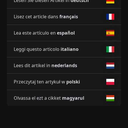
Lesen Sie diesen Artikel in
deutsch
Lisez cet article dans
français
Lea este artículo en
español
Leggi questo articolo
italiano
Lees dit artikel in
nederlands
Przeczytaj ten artykuł w
polski
Olvassa el ezt a cikket
magyarul