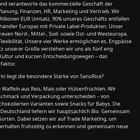
e und verantworte das kommerzielle Geschäft der
lanung, Finanzen, HR, Marketing und Vertrieb. Wir
Millionen EUR Umsatz. 90% unseres Geschäfts entfallen
elhändler Europas mit Private Label-Produkten. Unser
etreuen Nord-, Mittel-, Süd- sowie Ost- und Westeuropa.
exibilität. Unsere vier Werke ermöglichen es, Engpässe
rotz unserer Größe verstehen wir uns als fünf eng
r Kultur und kurzen Entscheidungswegen – das
faktor.
n liegt die besondere Stärke von SanoRice?
Waffeln aus Reis, Mais oder Hülsenfrüchten. Wir
 Geschmack und Verpackung unterscheiden – von
chokolierten Varianten sowie Snacks für Babys. Die
Deutschland liefern wir hauptsächlich Bio. Gemeinsam
orten. Dabei setzen wir auf Trade Marketing, um
rhalten frühzeitig zu erkennen und gemeinsam neue