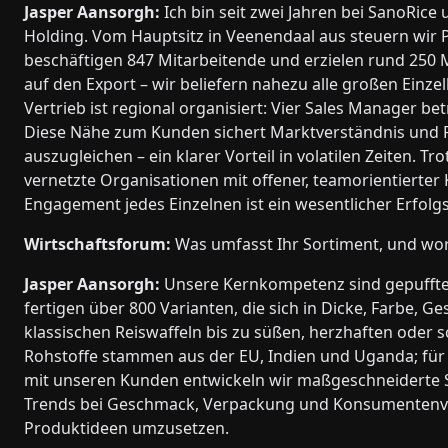
Jasper Aansorgh:
Ich bin seit zwei Jahren bei SanoRic
Holding. Vom Hauptsitz in Veenendaal aus steuern wir P
beschäftigen 847 Mitarbeitende und erzielen rund 250 
auf den Export – wir beliefern nahezu alle großen Einz
Vertrieb ist regional organisiert: Vier Sales Manager b
Diese Nähe zum Kunden sichert Marktverständnis und Fl
auszugleichen – ein klarer Vorteil in volatilen Zeiten. T
vernetzte Organisationen mit offener, teamorientierte
Engagement jedes Einzelnen ist ein wesentlicher Erfolgs
Wirtschaftsforum:
Was umfasst Ihr Sortiment, und wori
Jasper Aansorgh:
Unsere Kernkompetenz sind gepuffte 
fertigen über 800 Varianten, die sich in Dicke, Farbe,
klassischen Reiswaffeln bis zu süßen, herzhaften oder s
Rohstoffe stammen aus der EU, Indien und Uganda; für 
mit unseren Kunden entwickeln wir maßgeschneiderte S
Trends bei Geschmack, Verpackung und Konsumentenve
Produktideen umzusetzen.