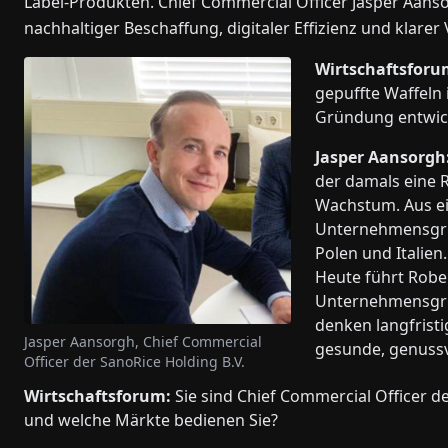
Label-Produkten. Chief Commercial Officer Jasper Aans
nachhaltiger Beschaffung, digitaler Effizienz und klarer
Wirtschaftsforu
gepuffte Waffeln 
Gründung entwic
Jasper Aansorgh
der damals eine R
Wachstum. Aus ei
Unternehmensgrup
Polen und Italien
Heute führt Robe
Unternehmensgrup
denken langfrist
Jasper Aansorgh, Chief Commercial
gesunde, genussv
Officer der SanoRice Holding B.V.
Wirtschaftsforum:
Sie sind Chief Commercial Officer d
und welche Märkte bedienen Sie?