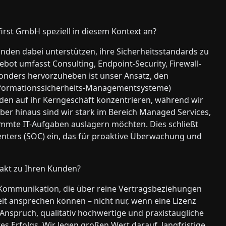
first GmbH speziell in diesem Kontext an?
Kunden dabei unterstützen, ihre Sicherheitsstandards zu
bot umfasst Consulting, Endpoint-Security, Firewall-
nders hervorzuheben ist unser Ansatz, den
(Informationssicherheits-Managementsysteme)
den auf ihr Kerngeschäft konzentrieren, während wir
er hinaus sind wir stark im Bereich Managed Services,
immte IT-Aufgaben auslagern möchten. Dies schließt
nters (SOC) ein, das für proaktive Überwachung und
takt zu Ihren Kunden?
e Kommunikation, die über reine Vertragsbeziehungen
it ansprechen können – nicht nur, wenn eine Lizenz
nspruch, qualitativ hochwertige und praxistaugliche
s Erfolgs. Wir legen großen Wert darauf, langfristige