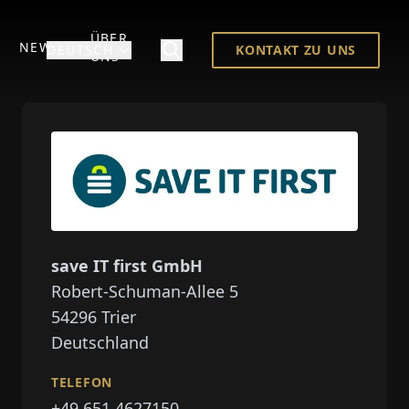
ÜBER
NEWS
DEUTSCH
KONTAKT ZU UNS
UNS
save IT first GmbH
Robert-Schuman-Allee 5
54296
Trier
Deutschland
TELEFON
+49 651 4627150