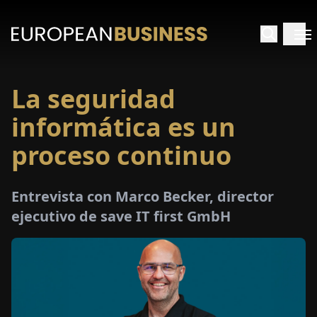
La seguridad
INICIO
informática es un
TREVISTAS
proceso continuo
SPECTIVAS
Entrevista con Marco Becker, director
ejecutivo de save IT first GmbH
PECIALES
E-
PAPEL
FERIAS