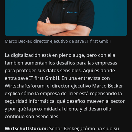
OTICIAS
ACERCA
DE
Marco Becker, director ejecutivo de save IT first GmbH
La digitalización está en pleno auge, pero con ella
EN
DE
FR
ES
IT
NL
PL
HU
también aumentan los desafíos para las empresas
para proteger sus datos sensibles. Aquí es donde
CONTÁCTENOS
entra save IT first GmbH. En una entrevista con
Wirtschaftsforum, el director ejecutivo Marco Becker
explica cómo la empresa de Trier está repensando la
seguridad informática, qué desafíos mueven al sector
y por qué la proximidad al cliente y el desarrollo
continuo son esenciales.
Wirtschaftsforum:
Señor Becker, ¿cómo ha sido su