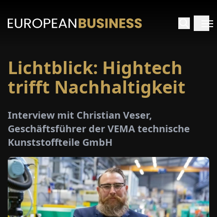
Lichtblick: Hightech
ARTSEITE
trifft Nachhaltigkeit
TERVIEWS
Interview mit Christian Veser,
MENWELTEN
Geschäftsführer der VEMA technische
Kunststoffteile GmbH
PECIALS
E-
PAPER
MESSEN