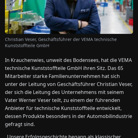
NEWS
ÜBER
Christian Veser, Geschäftsführer der VEMA technische
UNS
Kunststoffteile GmbH
In Krauchenwies, unweit des Bodensees, hat die VEMA
EN
DE
FR
ES
IT
NL
PL
HU
technische Kunststoffteile GmbH ihren Sitz. Das 65
Mitarbeiter starke Familienunternehmen hat sich
KONTAKT
unter der Leitung von Geschäftsführer Christian Veser,
ZU
der sich die Leitung des Unternehmens mit seinem
UNS
Vater Werner Veser teilt, zu einem der führenden
Anbieter für technische Kunststoffteile entwickelt,
dessen Produkte besonders in der Automobilindustrie
gefragt sind.
„Unsere Erfolgsgeschichte begann als klassischer