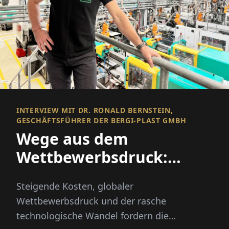
INTERVIEW MIT DR. RONALD BERNSTEIN,
GESCHÄFTSFÜHRER DER BERGI-PLAST GMBH
Wege aus dem
Wettbewerbsdruck:
Automatisieren,
Steigende Kosten, globaler
diversifizieren,
Wettbewerbsdruck und der rasche
vorangehen
technologische Wandel fordern die