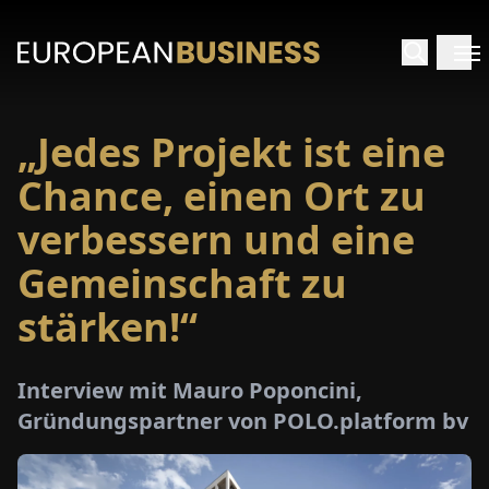
„Jedes Projekt ist eine
ARTSEITE
Chance, einen Ort zu
TERVIEWS
verbessern und eine
Gemeinschaft zu
MENWELTEN
stärken!“
PECIALS
Interview mit Mauro Poponcini,
E-
Gründungspartner von POLO.platform bv
PAPER
MESSEN