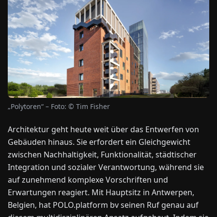
NEWS
ÜBER
UNS
EN
DE
FR
ES
IT
NL
PL
HU
„Polytoren“ – Foto: © Tim Fisher
KONTAKT
Architektur geht heute weit über das Entwerfen von
ZU
Gebäuden hinaus. Sie erfordert ein Gleichgewicht
UNS
zwischen Nachhaltigkeit, Funktionalität, städtischer
Integration und sozialer Verantwortung, während sie
auf zunehmend komplexe Vorschriften und
Erwartungen reagiert. Mit Hauptsitz in Antwerpen,
Belgien, hat POLO.platform bv seinen Ruf genau auf