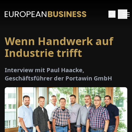
Wenn Handwerk auf
ARTSEITE
Industrie trifft
TERVIEWS
Interview mit Paul Haacke,
MENWELTEN
Geschäftsführer der Portawin GmbH
PECIALS
E-
PAPER
MESSEN