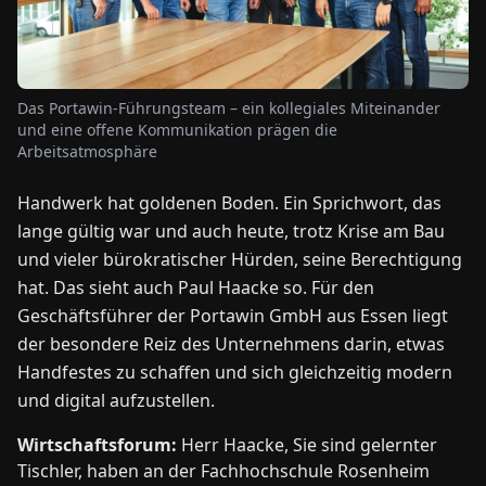
NEWS
Das Portawin-Führungsteam – ein kollegiales Miteinander
ÜBER
und eine offene Kommunikation prägen die
UNS
Arbeitsatmosphäre
Handwerk hat goldenen Boden. Ein Sprichwort, das
EN
DE
FR
ES
IT
NL
PL
HU
lange gültig war und auch heute, trotz Krise am Bau
und vieler bürokratischer Hürden, seine Berechtigung
KONTAKT
hat. Das sieht auch Paul Haacke so. Für den
ZU
Geschäftsführer der Portawin GmbH aus Essen liegt
UNS
der besondere Reiz des Unternehmens darin, etwas
Handfestes zu schaffen und sich gleichzeitig modern
und digital aufzustellen.
Wirtschaftsforum:
Herr Haacke, Sie sind gelernter
Tischler, haben an der Fachhochschule Rosenheim