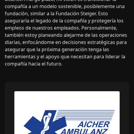
Peter Aicher:
La estabilidad y el crecimiento saludable
son nuestras principales prioridades. Estamos
comprometidos a expandir nuestros servicios solo
donde podemos satisfacer la demanda sin
comprometer la calidad. Por ejemplo, recientemente
hemos asegurado un contrato en Duisburg para seis
nuevas ambulancias, lo que ayudará a ampliar nuestro
alcance. A largo plazo, mi visión es transicionar la
compañía a un modelo sostenible, posiblemente una
fundación, similar a la Fundación Steiger. Esto
aseguraría el legado de la compañía y protegería los
empleos de nuestros empleados. Personalmente,
también estoy planeando alejarme de las operaciones
diarias, enfocándome en decisiones estratégicas para
asegurar que la próxima generación tenga las
herramientas y el apoyo que necesitan para liderar la
compañía hacia el futuro.