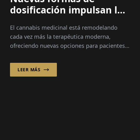
ENTREVISTA CON EL DR. BERNHARD BABEL,
DIRECTOR GERENTE
Nuevas formas de
dosificación impulsan la
innovación en el
El cannabis medicinal está remodelando
cannabis medicinal
cada vez más la terapéutica moderna,
ofreciendo nuevas opciones para pacientes
con dolor crónico, cáncer y otras
condiciones severas...
LEER MÁS