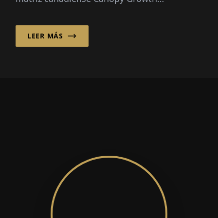
„Necesitamos educación
y desestigmatización“
El cannabis no es solo un producto de estilo
de vida. Como subsidiaria de la corporación
matriz canadiense Canopy Growth
Corporation, Canopy Growth Germany GmbH
distribuye cannabis medicinal...
LEER MÁS