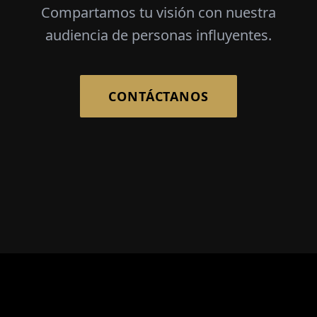
Como Editor en Jefe, siempre estoy
buscando a la próxima generación de líderes
e innovadores. Si estás al frente de una
empresa con un impacto significativo, te
invito a conectar con nosotros.
Compartamos tu visión con nuestra
audiencia de personas influyentes.
CONTÁCTANOS