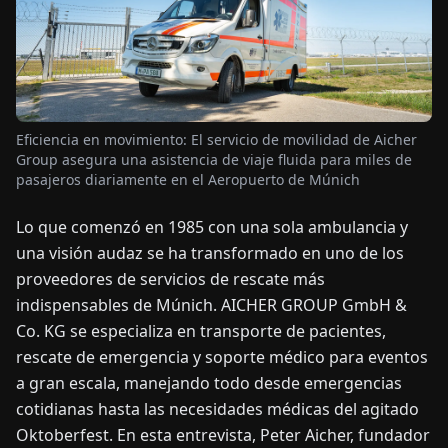
OTICIAS
ACERCA
DE
Eficiencia en movimiento: El servicio de movilidad de Aicher
Group asegura una asistencia de viaje fluida para miles de
pasajeros diariamente en el Aeropuerto de Múnich
EN
DE
FR
ES
IT
NL
PL
HU
Lo que comenzó en 1985 con una sola ambulancia y
una visión audaz se ha transformado en uno de los
CONTÁCTENOS
proveedores de servicios de rescate más
indispensables de Múnich. AICHER GROUP GmbH &
Co. KG se especializa en transporte de pacientes,
rescate de emergencia y soporte médico para eventos
a gran escala, manejando todo desde emergencias
cotidianas hasta las necesidades médicas del agitado
Oktoberfest. En esta entrevista, Peter Aicher, fundador