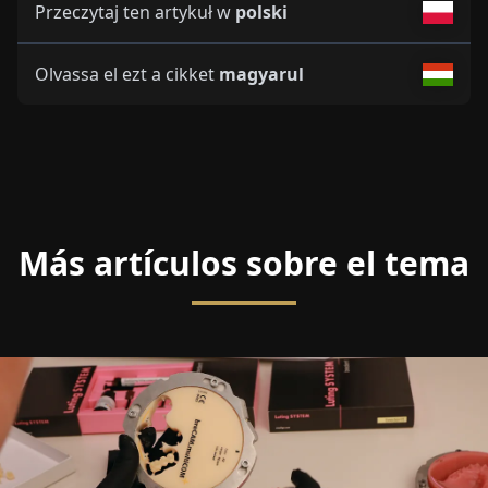
Lea este artículo en
español
Leggi questo articolo
italiano
Lees dit artikel in
nederlands
Przeczytaj ten artykuł w
polski
Olvassa el ezt a cikket
magyarul
Más artículos sobre el tema