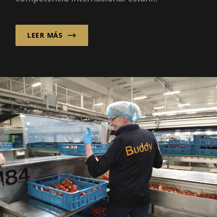
Repensando la
Tecnología Dental a
través de la Innovación
Los flujos de trabajo digitales, las crecientes
Integrada
expectativas de los pacientes y la creciente
competencia internacional están
transformando la industria dental más
rápido que nunca...
LEER MÁS