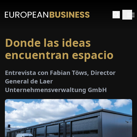
Donde las ideas
INICIO
encuentran espacio
TREVISTAS
Entrevista con Fabian Töws, Director
SPECTIVAS
General de Laer
Unternehmensverwaltung GmbH
PECIALES
E-
PAPEL
FERIAS