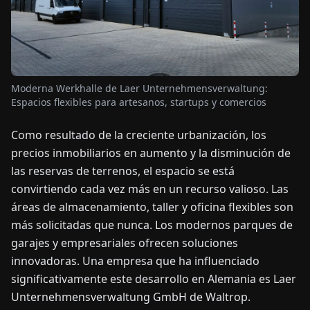
OTICIAS
ACERCA
Moderna Werkhalle de Laer Unternehmensverwaltung:
DE
Espacios flexibles para artesanos, startups y comercios
Como resultado de la creciente urbanización, los
EN
DE
FR
ES
IT
NL
PL
HU
precios inmobiliarios en aumento y la disminución de
las reservas de terrenos, el espacio se está
CONTÁCTENOS
convirtiendo cada vez más en un recurso valioso. Las
áreas de almacenamiento, taller y oficina flexibles son
más solicitadas que nunca. Los modernos parques de
garajes y empresariales ofrecen soluciones
innovadoras. Una empresa que ha influenciado
significativamente este desarrollo en Alemania es Laer
Unternehmensverwaltung GmbH de Waltrop.