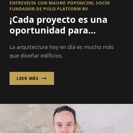
ENTREVISTA CON MAURO POPONCINI, SOCIO
FUNDADOR DE POLO.PLATFORM BV
¡Cada proyecto es una
oportunidad para
mejorar un lugar y
La arquitectura hoy en día es mucho más
fortalecer una
que diseñar edificios.
comunidad!
LEER MÁS