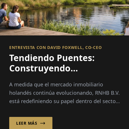
ENTREVISTA CON DAVID FOXWELL, CO-CEO
Tendiendo Puentes:
Construyendo
Relaciones,
A medida que el mercado inmobiliario
Oportunidades de
holandés continúa evolucionando, RNHB B.V.
Financiamiento
está redefiniendo su papel dentro del sector.
Con sede en Utrecht, Países Bajos...
LEER MÁS