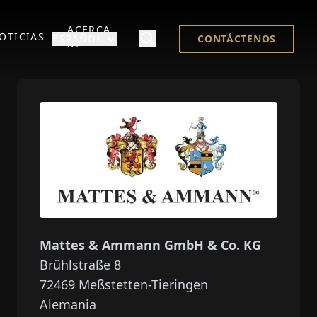
ACERCA
OTICIAS
ESPAÑOL
CONTÁCTENOS
DE
Mattes & Ammann GmbH & Co. KG
Brühlstraße 8
72469
Meßstetten-Tieringen
Alemania