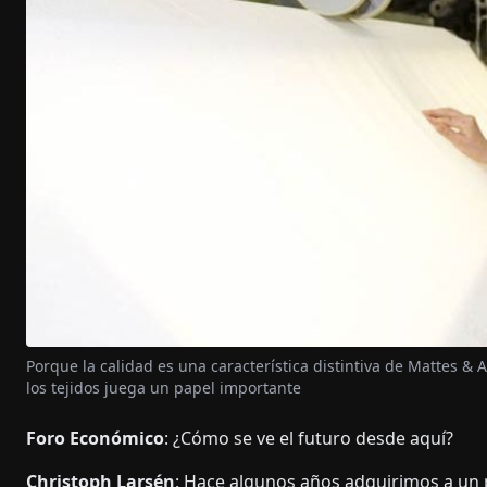
Porque la calidad es una característica distintiva de Mattes 
los tejidos juega un papel importante
Foro Económico
: ¿Cómo se ve el futuro desde aquí?
Christoph Larsén
: Hace algunos años adquirimos a un p