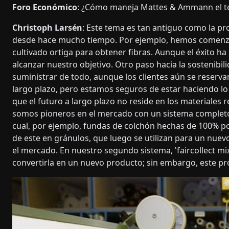
Foro Económico
: ¿Cómo maneja Mattes & Ammann el te
Christoph Larsén
: Este tema es tan antiguo como la p
desde hace mucho tiempo. Por ejemplo, hemos comenza
cultivado ortiga para obtener fibras. Aunque el éxito
alcanzar nuestro objetivo. Otro paso hacia la sostenibil
suministrar de todo, aunque los clientes aún se reserv
largo plazo, pero estamos seguros de estar haciendo l
que el futuro a largo plazo no reside en los materiales r
somos pioneros en el mercado con un sistema completo de
cual, por ejemplo, fundas de colchón hechas de 100% pol
de este en gránulos, que luego se utilizan para un nuevo
el mercado. En nuestro segundo sistema, 'faircollect mix
convertirla en un nuevo producto; sin embargo, este proc