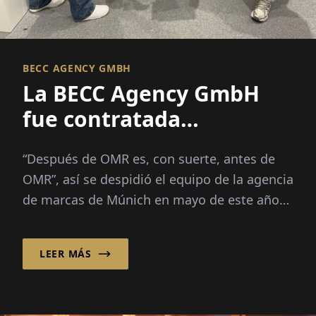
BECC AGENCY GMBH
La BECC Agency GmbH
fue contratada
nuevamente por el
“Después de OMR es, con suerte, antes de
exclusivo socio de
OMR”, así se despidió el equipo de la agencia
contenido del festival de
de marcas de Múnich en mayo de este año
marketing digital para la
de Hamburgo...
creación e
LEER MÁS
implementación de la
presencia de la marca.