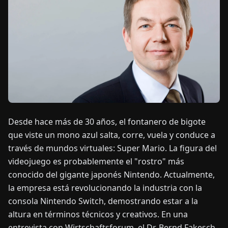
OTICIAS
ACERCA
DE
EN
DE
FR
ES
IT
NL
PL
HU
Desde hace más de 30 años, el fontanero de bigote
CONTÁCTENOS
que viste un mono azul salta, corre, vuela y conduce a
través de mundos virtuales: Super Mario. La figura del
videojuego es probablemente el "rostro" más
conocido del gigante japonés Nintendo. Actualmente,
la empresa está revolucionando la industria con la
consola Nintendo Switch, demostrando estar a la
altura en términos técnicos y creativos. En una
entrevista con Wirtschaftsforum, el Dr. Bernd Fakesch,