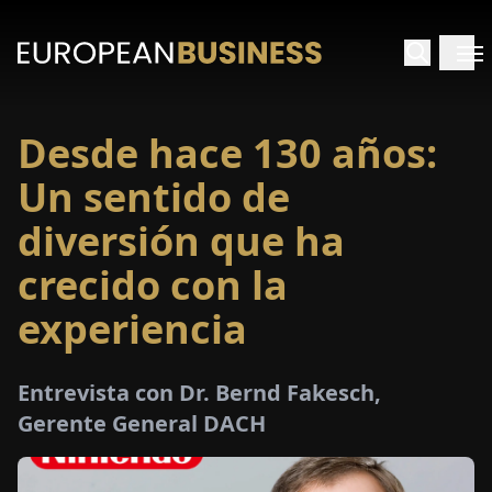
Desde hace 130 años:
INICIO
Un sentido de
TREVISTAS
diversión que ha
crecido con la
SPECTIVAS
experiencia
PECIALES
Entrevista con Dr. Bernd Fakesch,
E-
Gerente General DACH
PAPEL
FERIAS