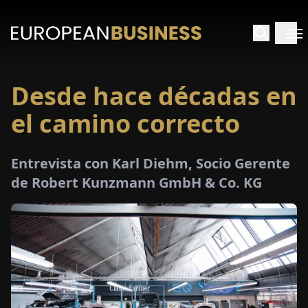
Desde hace décadas en
INICIO
el camino correcto
TREVISTAS
Entrevista con Karl Diehm, Socio Gerente
SPECTIVAS
de Robert Kunzmann GmbH & Co. KG
PECIALES
E-
PAPEL
FERIAS