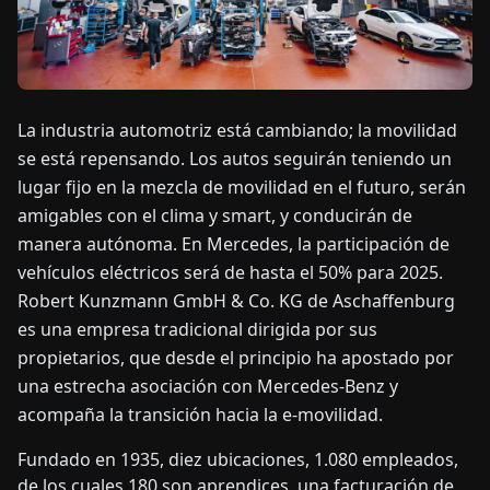
OTICIAS
ACERCA
La industria automotriz está cambiando; la movilidad
DE
se está repensando. Los autos seguirán teniendo un
lugar fijo en la mezcla de movilidad en el futuro, serán
EN
DE
FR
ES
IT
NL
PL
HU
amigables con el clima y smart, y conducirán de
manera autónoma. En Mercedes, la participación de
vehículos eléctricos será de hasta el 50% para 2025.
CONTÁCTENOS
Robert Kunzmann GmbH & Co. KG de Aschaffenburg
es una empresa tradicional dirigida por sus
propietarios, que desde el principio ha apostado por
una estrecha asociación con Mercedes-Benz y
acompaña la transición hacia la e-movilidad.
Fundado en 1935, diez ubicaciones, 1.080 empleados,
de los cuales 180 son aprendices, una facturación de